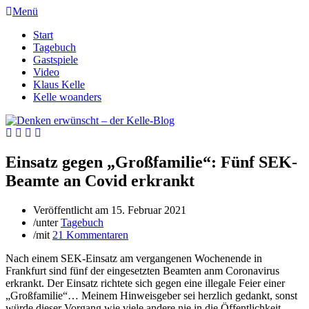
Menü
Start
Tagebuch
Gastspiele
Video
Klaus Kelle
Kelle woanders
Einsatz gegen „Großfamilie“: Fünf SEK-
Beamte an Covid erkrankt
Veröffentlicht am
15. Februar 2021
/
unter
Tagebuch
/
mit
21 Kommentaren
Nach einem SEK-Einsatz am vergangenen Wochenende in
Frankfurt sind fünf der eingesetzten Beamten anm Coronavirus
erkrankt. Der Einsatz richtete sich gegen eine illegale Feier einer
„Großfamilie“… Meinem Hinweisgeber sei herzlich gedankt, sonst
würde dieser Vorgang wie viele andere nie in die Öffentlichkeit