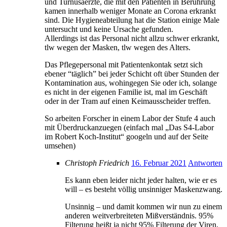
und Turnusaerzte, die mit den Patienten in Berührung
kamen innerhalb weniger Monate an Corona erkrankt
sind. Die Hygieneabteilung hat die Station einige Male
untersucht und keine Ursache gefunden.
Allerdings ist das Personal nicht allzu schwer erkrankt,
tlw wegen der Masken, tlw wegen des Alters.
Das Pflegepersonal mit Patientenkontak setzt sich
ebener “täglich” bei jeder Schicht oft über Stunden der
Kontamination aus, wohingegen Sie oder ich, solange
es nicht in der eigenen Familie ist, mal im Geschäft
oder in der Tram auf einen Keimausscheider treffen.
So arbeiten Forscher in einem Labor der Stufe 4 auch
mit Überdruckanzuegen (einfach mal „Das S4-Labor
im Robert Koch-Institut“ googeln und auf der Seite
umsehen)
Christoph Friedrich
16. Februar 2021
Antworten
Es kann eben leider nicht jeder halten, wie er es
will – es besteht völlig unsinniger Maskenzwang.
Unsinnig – und damit kommen wir nun zu einem
anderen weitverbreiteten Mißverständnis. 95%
Filterung heißt ja nicht 95% Filterung der Viren,