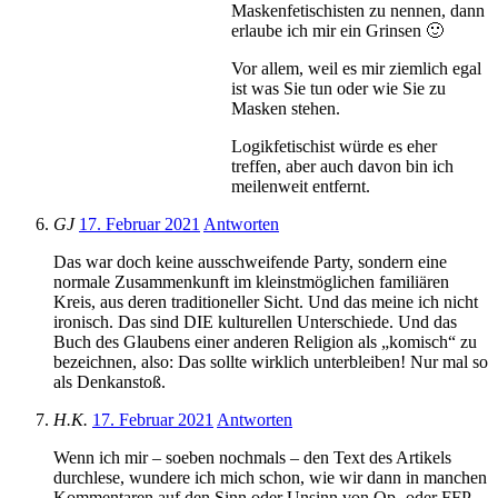
Maskenfetischisten zu nennen, dann
erlaube ich mir ein Grinsen 🙂
Vor allem, weil es mir ziemlich egal
ist was Sie tun oder wie Sie zu
Masken stehen.
Logikfetischist würde es eher
treffen, aber auch davon bin ich
meilenweit entfernt.
GJ
17. Februar 2021
Antworten
Das war doch keine ausschweifende Party, sondern eine
normale Zusammenkunft im kleinstmöglichen familiären
Kreis, aus deren traditioneller Sicht. Und das meine ich nicht
ironisch. Das sind DIE kulturellen Unterschiede. Und das
Buch des Glaubens einer anderen Religion als „komisch“ zu
bezeichnen, also: Das sollte wirklich unterbleiben! Nur mal so
als Denkanstoß.
H.K.
17. Februar 2021
Antworten
Wenn ich mir – soeben nochmals – den Text des Artikels
durchlese, wundere ich mich schon, wie wir dann in manchen
Kommentaren auf den Sinn oder Unsinn von Op- oder FFP-