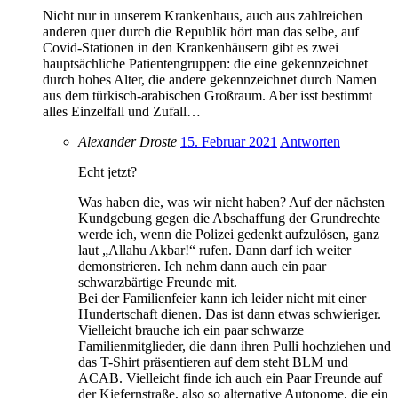
Nicht nur in unserem Krankenhaus, auch aus zahlreichen
anderen quer durch die Republik hört man das selbe, auf
Covid-Stationen in den Krankenhäusern gibt es zwei
hauptsächliche Patientengruppen: die eine gekennzeichnet
durch hohes Alter, die andere gekennzeichnet durch Namen
aus dem türkisch-arabischen Großraum. Aber isst bestimmt
alles Einzelfall und Zufall…
Alexander Droste
15. Februar 2021
Antworten
Echt jetzt?
Was haben die, was wir nicht haben? Auf der nächsten
Kundgebung gegen die Abschaffung der Grundrechte
werde ich, wenn die Polizei gedenkt aufzulösen, ganz
laut „Allahu Akbar!“ rufen. Dann darf ich weiter
demonstrieren. Ich nehm dann auch ein paar
schwarzbärtige Freunde mit.
Bei der Familienfeier kann ich leider nicht mit einer
Hundertschaft dienen. Das ist dann etwas schwieriger.
Vielleicht brauche ich ein paar schwarze
Familienmitglieder, die dann ihren Pulli hochziehen und
das T-Shirt präsentieren auf dem steht BLM und
ACAB. Vielleicht finde ich auch ein Paar Freunde auf
der Kiefernstraße, also so alternative Autonome, die ein