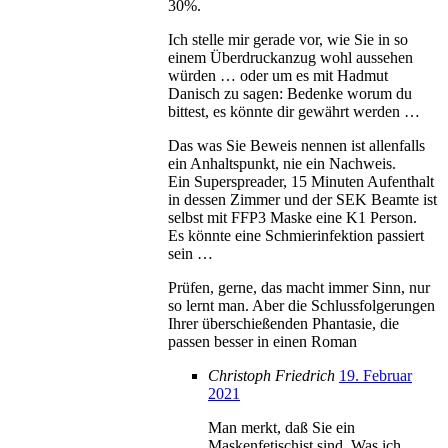
30%.
Ich stelle mir gerade vor, wie Sie in so
einem Überdruckanzug wohl aussehen
würden … oder um es mit Hadmut
Danisch zu sagen: Bedenke worum du
bittest, es könnte dir gewährt werden …
Das was Sie Beweis nennen ist allenfalls
ein Anhaltspunkt, nie ein Nachweis.
Ein Superspreader, 15 Minuten Aufenthalt
in dessen Zimmer und der SEK Beamte ist
selbst mit FFP3 Maske eine K1 Person.
Es könnte eine Schmierinfektion passiert
sein …
Prüfen, gerne, das macht immer Sinn, nur
so lernt man. Aber die Schlussfolgerungen
Ihrer überschießenden Phantasie, die
passen besser in einen Roman
Christoph Friedrich
19. Februar
2021
Man merkt, daß Sie ein
Maskenfetischist sind. Was ich