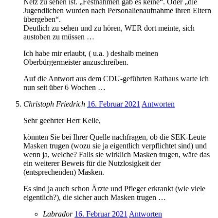
Netz zu sehen ist. „Festnahmen gab es keine“. Oder „die
Jugendlichen wurden nach Personalienaufnahme ihren Eltern
übergeben“.
Deutlich zu sehen und zu hören, WER dort meinte, sich
austoben zu müssen …
Ich habe mir erlaubt, ( u.a. ) deshalb meinen
Oberbürgermeister anzuschreiben.
Auf die Antwort aus dem CDU-geführten Rathaus warte ich
nun seit über 6 Wochen …
Christoph Friedrich
16. Februar 2021
Antworten
Sehr geehrter Herr Kelle,
könnten Sie bei Ihrer Quelle nachfragen, ob die SEK-Leute
Masken trugen (wozu sie ja eigentlich verpflichtet sind) und
wenn ja, welche? Falls sie wirklich Masken trugen, wäre das
ein weiterer Beweis für die Nutzlosigkeit der
(entsprechenden) Masken.
Es sind ja auch schon Ärzte und Pfleger erkrankt (wie viele
eigentlich?), die sicher auch Masken trugen …
Labrador
16. Februar 2021
Antworten