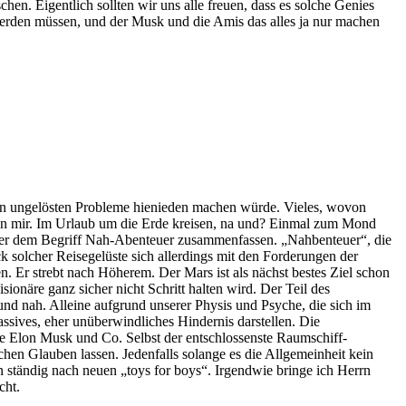
en. Eigentlich sollten wir uns alle freuen, dass es solche Genies
werden müssen, und der Musk und die Amis das alles ja nur machen
osen ungelösten Probleme hienieden machen würde. Vieles, wovon
egen mir. Im Urlaub um die Erde kreisen, na und? Einmal zum Mond
unter dem Begriff Nah-Abenteuer zusammenfassen. „Nahbenteuer“, die
k solcher Reisegelüste sich allerdings mit den Forderungen der
. Er strebt nach Höherem. Der Mars ist als nächst bestes Ziel schon
ionäre ganz sicher nicht Schritt halten wird. Der Teil des
 und nah. Alleine aufgrund unserer Physis und Psyche, die sich im
assives, eher unüberwindliches Hindernis darstellen. Die
wie Elon Musk und Co. Selbst der entschlossenste Raumschiff-
chen Glauben lassen. Jedenfalls solange es die Allgemeinheit kein
 ständig nach neuen „toys for boys“. Irgendwie bringe ich Herrn
cht.