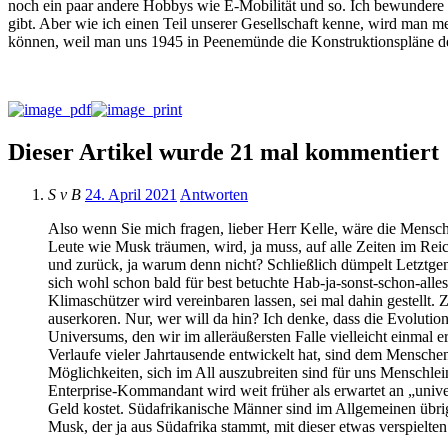
noch ein paar andere Hobbys wie E-Mobilität und so. Ich bewundere so
gibt. Aber wie ich einen Teil unserer Gesellschaft kenne, wird man
können, weil man uns 1945 in Peenemünde die Konstruktionspläne de
Dieser Artikel wurde 21 mal kommentiert
S v B
24. April 2021
Antworten
Also wenn Sie mich fragen, lieber Herr Kelle, wäre die Mensc
Leute wie Musk träumen, wird, ja muss, auf alle Zeiten im Re
und zurück, ja warum denn nicht? Schließlich dümpelt Letztge
sich wohl schon bald für best betuchte Hab-ja-sonst-schon-all
Klimaschützer wird vereinbaren lassen, sei mal dahin gestellt.
auserkoren. Nur, wer will da hin? Ich denke, dass die Evolution
Universums, den wir im alleräußersten Falle vielleicht einmal e
Verlaufe vieler Jahrtausende entwickelt hat, sind dem Menschen
Möglichkeiten, sich im All auszubreiten sind für uns Menschlei
Enterprise-Kommandant wird weit früher als erwartet an „univer
Geld kostet. Südafrikanische Männer sind im Allgemeinen übrig
Musk, der ja aus Südafrika stammt, mit dieser etwas verspielte