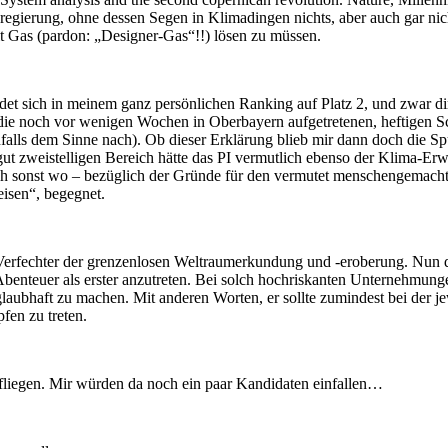
egierung, ohne dessen Segen in Klimadingen nichts, aber auch gar nich
t Gas (pardon: „Designer-Gas“!!) lösen zu müssen.
det sich in meinem ganz persönlichen Ranking auf Platz 2, und zwar di
 die noch vor wenigen Wochen in Oberbayern aufgetretenen, heftigen Sch
alls dem Sinne nach). Ob dieser Erklärung blieb mir dann doch die S
gut zweistelligen Bereich hätte das PI vermutlich ebenso der Klima-Erw
h sonst wo – bezüglich der Gründe für den vermutet menschengemachten
isen“, begegnet.
 Verfechter der grenzenlosen Weltraumerkundung und -eroberung. Nun d
Abenteuer als erster anzutreten. Bei solch hochriskanten Unternehmung
aubhaft zu machen. Mit anderen Worten, er sollte zumindest bei der jew
fen zu treten.
 fliegen. Mir würden da noch ein paar Kandidaten einfallen…