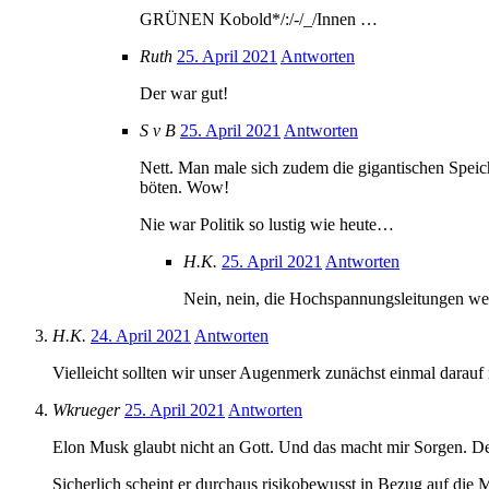
GRÜNEN Kobold*/:/-/_/Innen …
Ruth
25. April 2021
Antworten
Der war gut!
S v B
25. April 2021
Antworten
Nett. Man male sich zudem die gigantischen Spei
böten. Wow!
Nie war Politik so lustig wie heute…
H.K.
25. April 2021
Antworten
Nein, nein, die Hochspannungsleitungen we
H.K.
24. April 2021
Antworten
Vielleicht sollten wir unser Augenmerk zunächst einmal darauf
Wkrueger
25. April 2021
Antworten
Elon Musk glaubt nicht an Gott. Und das macht mir Sorgen. De
Sicherlich scheint er durchaus risikobewusst in Bezug auf die 