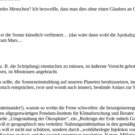
jedes Menschen? Ich bezweifle, dass man dies ohne einen Glauben an G
 er die Sonne künstlich verfinstert… (das wäre dann wohl die Apokalyp
t zum Mars…
. B. die Schöpfung) einmischen zu müssen, ist äußerste Vorsicht gebot
hen, ist Misstrauen angebracht.
en sollte, die Sonneneinstrahlung auf unseren Planeten herabzusetzen,
sbruch entsprächen, (wie und womit auch immer), bestünde Anlass zur 
teinander!), warum so weitin die Ferne schweifen: die besorgniserregen
en allgegenwärtigen Potsdam-Instituts für Klimaforschung und Berater d
elte „Umgestaltung der Ökosphäre“, ein „Redesign der Erde mittels Ge
e will er geographisch neu verteilen: Nahrungsmittelanbau in den gemä
ll er nicht nur schützen, sondern durch „wohlüberlegte Injektion von D
 System analysis and the second copernican revolution. Nature, Mille