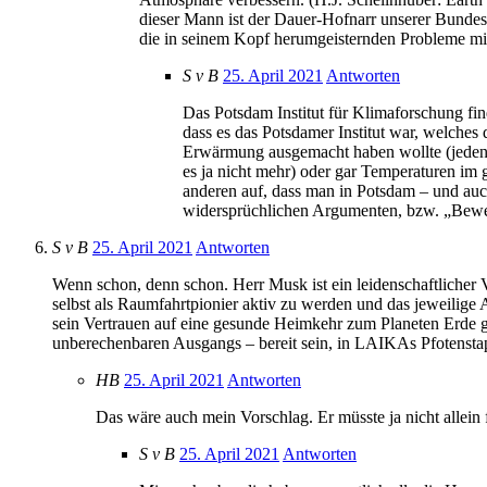
dieser Mann ist der Dauer-Hofnarr unserer Bundesr
die in seinem Kopf herumgeisternden Probleme mi
S v B
25. April 2021
Antworten
Das Potsdam Institut für Klimaforschung fin
dass es das Potsdamer Institut war, welches
Erwärmung ausgemacht haben wollte (jedenf
es ja nicht mehr) oder gar Temperaturen im 
anderen auf, dass man in Potsdam – und auc
widersprüchlichen Argumenten, bzw. „Bewe
S v B
25. April 2021
Antworten
Wenn schon, denn schon. Herr Musk ist ein leidenschaftlicher
selbst als Raumfahrtpionier aktiv zu werden und das jeweilige 
sein Vertrauen auf eine gesunde Heimkehr zum Planeten Erde gl
unberechenbaren Ausgangs – bereit sein, in LAIKAs Pfotenstap
HB
25. April 2021
Antworten
Das wäre auch mein Vorschlag. Er müsste ja nicht allein
S v B
25. April 2021
Antworten