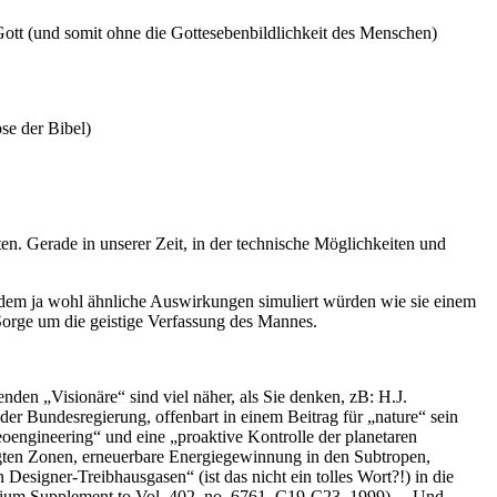
ott (und somit ohne die Gottesebenbildlichkeit des Menschen)
se der Bibel)
en. Gerade in unserer Zeit, in der technische Möglichkeiten und
 indem ja wohl ähnliche Auswirkungen simuliert würden wie sie einem
Sorge um die geistige Verfassung des Mannes.
den „Visionäre“ sind viel näher, als Sie denken, zB: H.J.
er Bundesregierung, offenbart in einem Beitrag für „nature“ sein
oengineering“ und eine „proaktive Kontrolle der planetaren
ßigten Zonen, erneuerbare Energiegewinnung in den Subtropen,
esigner-Treibhausgasen“ (ist das nicht ein tolles Wort?!) in die
nnium Supplement to Vol. 402, no. 6761, C19-C23, 1999). – Und