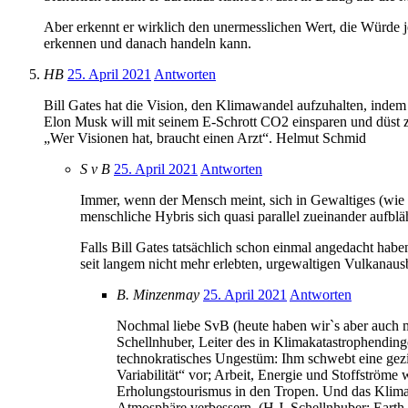
Aber erkennt er wirklich den unermesslichen Wert, die Würde 
erkennen und danach handeln kann.
HB
25. April 2021
Antworten
Bill Gates hat die Vision, den Klimawandel aufzuhalten, indem
Elon Musk will mit seinem E-Schrott CO2 einsparen und düs
„Wer Visionen hat, braucht einen Arzt“. Helmut Schmid
S v B
25. April 2021
Antworten
Immer, wenn der Mensch meint, sich in Gewaltiges (wie z
menschliche Hybris sich quasi parallel zueinander aufblä
Falls Bill Gates tatsächlich schon einmal angedacht hab
seit langem nicht mehr erlebten, urgewaltigen Vulkanau
B. Minzenmay
25. April 2021
Antworten
Nochmal liebe SvB (heute haben wir`s aber auch mi
Schellnhuber, Leiter des in Klimakatastrophending
technokratisches Ungestüm: Ihm schwebt eine gezi
Variabilität“ vor; Arbeit, Energie und Stoffström
Erholungstourismus in den Tropen. Und das Klima wi
Atmosphäre verbessern. (H.J. Schellnhuber: Earth