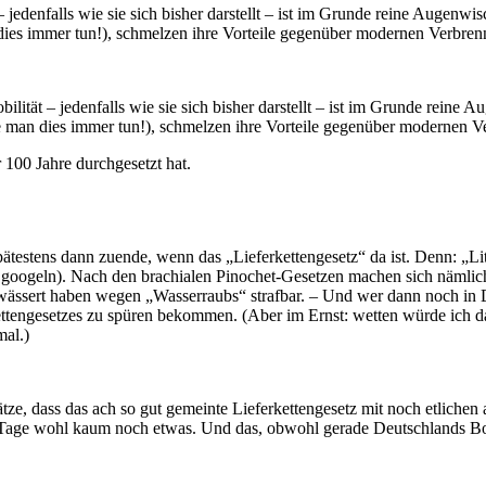
– jedenfalls wie sie sich bisher darstellt – ist im Grunde reine Augen
dies immer tun!), schmelzen ihre Vorteile gegenüber modernen Verbre
ilität – jedenfalls wie sie sich bisher darstellt – ist im Grunde rein
e man dies immer tun!), schmelzen ihre Vorteile gegenüber modernen 
 100 Jahre durchgesetzt hat.
pätestens dann zuende, wenn das „Lieferkettengesetz“ da ist. Denn: „L
t googeln). Nach den brachialen Pinochet-Gesetzen machen sich nämlich
bewässert haben wegen „Wasserraubs“ strafbar. – Und wer dann noch in 
kettengesetzes zu spüren bekommen. (Aber im Ernst: wetten würde ich 
al.)
ätze, dass das ach so gut gemeinte Lieferkettengesetz mit noch etliche
r Tage wohl kaum noch etwas. Und das, obwohl gerade Deutschlands Boss 