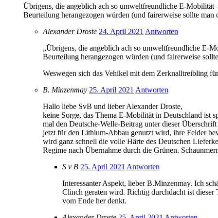
Übrigens, die angeblich ach so umweltfreundliche E-Mobilität 
Beurteilung herangezogen würden (und fairerweise sollte man 
Alexander Droste
24. April 2021
Antworten
„Übrigens, die angeblich ach so umweltfreundliche E-Mob
Beurteilung herangezogen würden (und fairerweise sollt
Weswegen sich das Vehikel mit dem Zerknalltreibling für
B. Minzenmay
25. April 2021
Antworten
Hallo liebe SvB und lieber Alexander Droste,
keine Sorge, das Thema E-Mobilität in Deutschland ist s
mal den Deutsche-Welle-Beitrag unter dieser Überschrif
jetzt für den Lithium-Abbau genutzt wird, ihre Felder 
wird ganz schnell die volle Härte des Deutschen Liefer
Regime nach Übernahme durch die Grünen. Schaunmerm
S v B
25. April 2021
Antworten
Interessanter Aspekt, lieber B.Minzenmay. Ich sch
Clinch geraten wird. Richtig durchdacht ist diese
vom Ende her denkt.
Alexander Droste
25. April 2021
Antworten