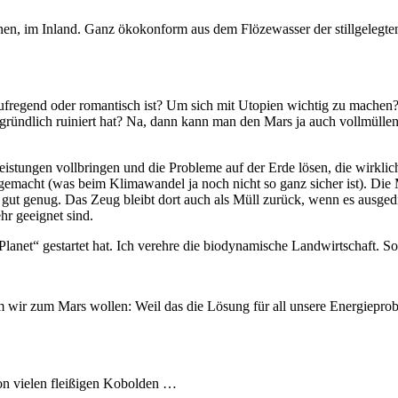
n, im Inland. Ganz ökokonform aus dem Flözewasser der stillgelegten St
fregend oder romantisch ist? Um sich mit Utopien wichtig zu machen?
ründlich ruiniert hat? Na, dann kann man den Mars ja auch vollmüllen
eistungen vollbringen und die Probleme auf der Erde lösen, die wirklic
emacht (was beim Klimawandel ja noch nicht so ganz sicher ist). Die 
 gut genug. Das Zeug bleibt dort auch als Müll zurück, wenn es ausgedi
hr geeignet sind.
Planet“ gestartet hat. Ich verehre die biodynamische Landwirtschaft. S
wir zum Mars wollen: Weil das die Lösung für all unsere Energieprobl
on vielen fleißigen Kobolden …