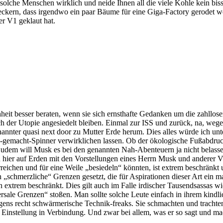
lche Menschen wirklich und neide Ihnen all die viele Kohle kein bissch
 meckern, dass irgendwo ein paar Bäume für eine Giga-Factory gerodet 
r V1 geklaut hat.
hheit besser beraten, wenn sie sich ernsthafte Gedanken um die zahll
ich der Utopie angesiedelt bleiben. Einmal zur ISS und zurück, na, w
nannter quasi next door zu Mutter Erde herum. Dies alles würde ich 
es-gemacht-Spinner verwirklichen lassen. Ob der ökologische Fußabdruc
 Zudem will Musk es bei den genannten Nah-Abenteuern ja nicht belassen
 hier auf Erden mit den Vorstellungen eines Herrn Musk und anderer Vis
rreichen und für eine Weile „besiedeln“ könnten, ist extrem beschränkt
 „schmerzliche“ Grenzen gesetzt, die für Aspirationen dieser Art ein m
n extrem beschränkt. Dies gilt auch im Falle irdischer Tausendsassas 
sale Grenzen“ stoßen. Man sollte solche Leute einfach in ihrem kindli
ens recht schwärmerische Technik-freaks. Sie schmachten und trachten
n Einstellung in Verbindung. Und zwar bei allem, was er so sagt und ma