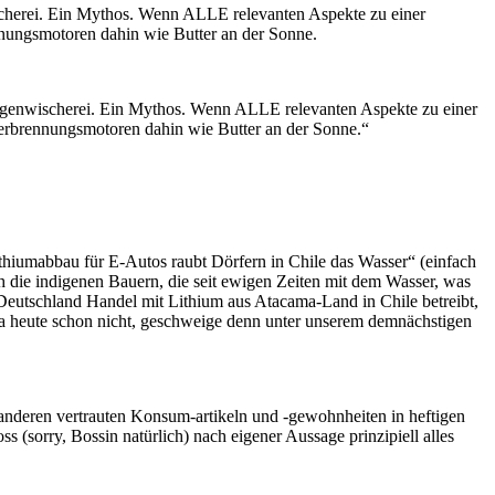
wischerei. Ein Mythos. Wenn ALLE relevanten Aspekte zu einer
nnungsmotoren dahin wie Butter an der Sonne.
e Augenwischerei. Ein Mythos. Wenn ALLE relevanten Aspekte zu einer
Verbrennungsmotoren dahin wie Butter an der Sonne.“
ithiumabbau für E-Autos raubt Dörfern in Chile das Wasser“ (einfach
 die indigenen Bauern, die seit ewigen Zeiten mit dem Wasser, was
Deutschland Handel mit Lithium aus Atacama-Land in Chile betreibt,
da heute schon nicht, geschweige denn unter unserem demnächstigen
n anderen vertrauten Konsum-artikeln und -gewohnheiten in heftigen
(sorry, Bossin natürlich) nach eigener Aussage prinzipiell alles