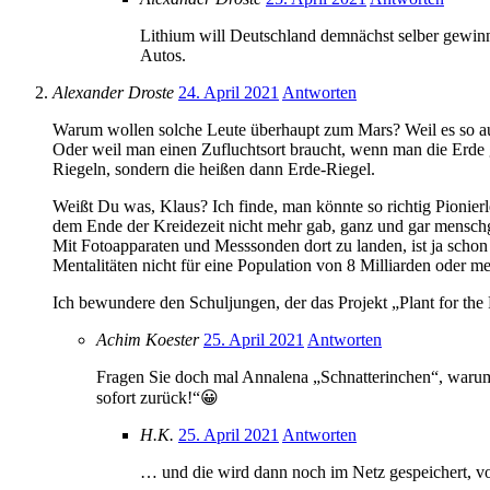
Lithium will Deutschland demnächst selber gewinne
Autos.
Alexander Droste
24. April 2021
Antworten
Warum wollen solche Leute überhaupt zum Mars? Weil es so au
Oder weil man einen Zufluchtsort braucht, wenn man die Erde g
Riegeln, sondern die heißen dann Erde-Riegel.
Weißt Du was, Klaus? Ich finde, man könnte so richtig Pionierl
dem Ende der Kreidezeit nicht mehr gab, ganz und gar menschg
Mit Fotoapparaten und Messsonden dort zu landen, ist ja schon
Mentalitäten nicht für eine Population von 8 Milliarden oder me
Ich bewundere den Schuljungen, der das Projekt „Plant for the 
Achim Koester
25. April 2021
Antworten
Fragen Sie doch mal Annalena „Schnatterinchen“, warum 
sofort zurück!“😀
H.K.
25. April 2021
Antworten
… und die wird dann noch im Netz gespeichert, v