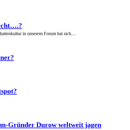
echt….?
battenkultur in unserem Forum hat sich…
iner?
tspot?
ram-Gründer Durow weltweit jagen