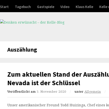
Start
Tagebuch
Gastspiele
Video
Klaus Kelle
Kelle
Auszählung
Zum aktuellen Stand der Auszähl
Nevada ist der Schlüssel
Veröffentlicht am
5. November 2020
/
unter
Allgemein
/
Unser amerikanischer Freund Todd Huizinga, Chef eines k