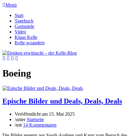
Menü
Start
Tagebuch
Gastspiele
Video
Klaus Kelle
Kelle woanders
Boeing
Epische Bilder und Deals, Deals, Deals
Veröffentlicht am
15. Mai 2025
/
unter
Startseite
/
mit
14 Kommentaren
Die Bilder gestern aus Saudi-Arabien und Katar vom Besuch des