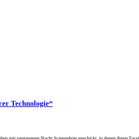
rer Technologie“
 mir vergangene Nacht Screenshots geschickt, in denen ihnen Faceboo