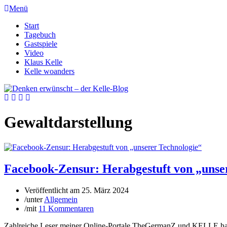
Menü
Start
Tagebuch
Gastspiele
Video
Klaus Kelle
Kelle woanders
Gewaltdarstellung
Facebook-Zensur: Herabgestuft von „unse
Veröffentlicht am
25. März 2024
/
unter
Allgemein
/
mit
11 Kommentaren
Zahlreiche Leser meiner Online-Portale TheGermanZ und KELLE haben