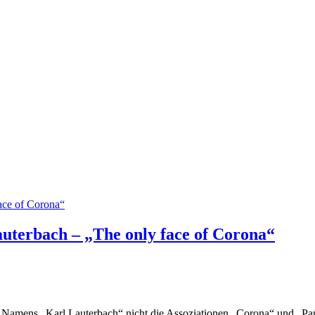
bach – „The only face of Corona“
amens „Karl Lauterbach“ nicht die Assoziationen „Corona“ und „Pani