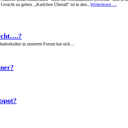
 Gesicht zu geben. „Karlchen Überall“ ist in den...
Weiterlesen …
echt….?
battenkultur in unserem Forum hat sich…
iner?
tspot?