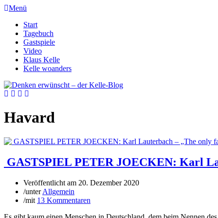
Menü
Start
Tagebuch
Gastspiele
Video
Klaus Kelle
Kelle woanders
Havard
GASTSPIEL PETER JOECKEN: Karl Lauter
Veröffentlicht am
20. Dezember 2020
/
unter
Allgemein
/
mit
13 Kommentaren
Es gibt kaum einen Menschen in Deutschland, dem beim Nennen des N