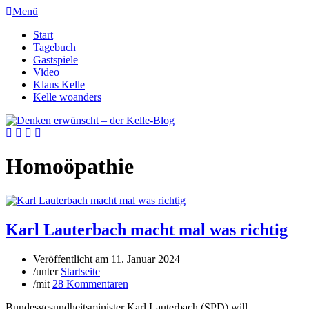
Menü
Start
Tagebuch
Gastspiele
Video
Klaus Kelle
Kelle woanders
Homoöpathie
Karl Lauterbach macht mal was richtig
Veröffentlicht am
11. Januar 2024
/
unter
Startseite
/
mit
28 Kommentaren
Bundesgesundheitsminister Karl Lauterbach (SPD) will