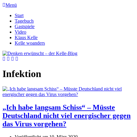
Menü
Start
Tagebuch
Gastspiele
Video
Klaus Kelle
Kelle woanders
Infektion
„Ich habe langsam Schiss“ – Müsste
Deutschland nicht viel energischer gegen
das Virus vorgehen?
Veröffentlicht am
10. März 2020