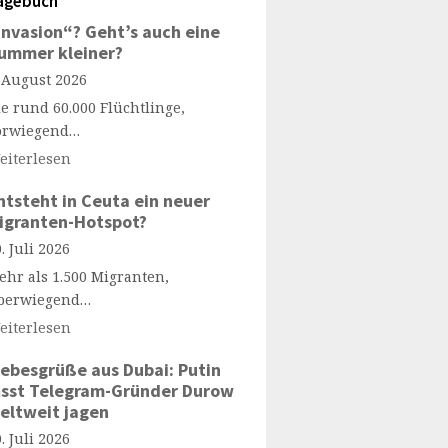
agebuch
Invasion“? Geht’s auch eine
ummer kleiner?
. August 2026
ie rund 60.000 Flüchtlinge,
orwiegend…
eiterlesen
ntsteht in Ceuta ein neuer
igranten-Hotspot?
. Juli 2026
ehr als 1.500 Migranten,
berwiegend…
eiterlesen
iebesgrüße aus Dubai: Putin
ässt Telegram-Gründer Durow
eltweit jagen
. Juli 2026