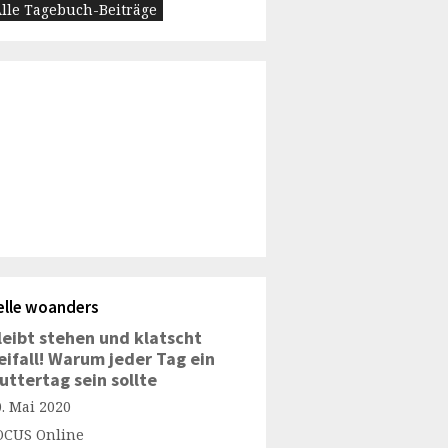
lle Tagebuch-Beiträge
elle woanders
leibt stehen und klatscht
eifall! Warum jeder Tag ein
uttertag sein sollte
0. Mai 2020
OCUS Online