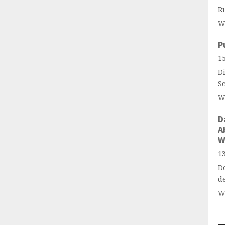
R
W
P
15
Di
S
W
D
A
W
13
D
d
W