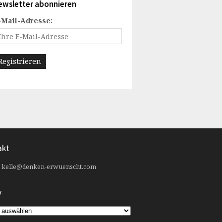
ewsletter abonnieren
-Mail-Adresse:
akt
:
kelle@denken-erwuenscht.com
v