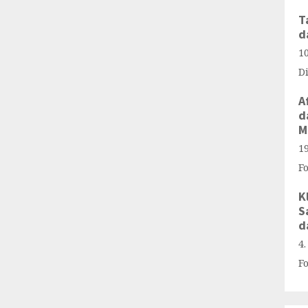
T
d
1
D
A
d
M
1
F
K
S
d
4
F