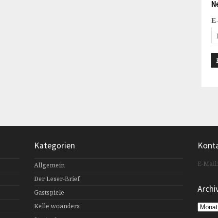
N
E
Kategorien
Kont
E-Mail
Allgemein
Der Leser-Brief
Archi
Gastspiele
Kelle woanders
Archiv