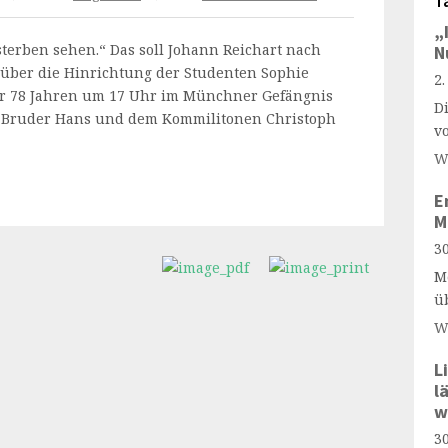
T
„
terben sehen.“ Das soll Johann Reichart nach
N
über die Hinrichtung der Studenten Sophie
2
vor 78 Jahren um 17 Uhr im Münchner Gefängnis
D
 Bruder Hans und dem Kommilitonen Christoph
v
W
E
M
30
M
ü
W
L
l
w
30