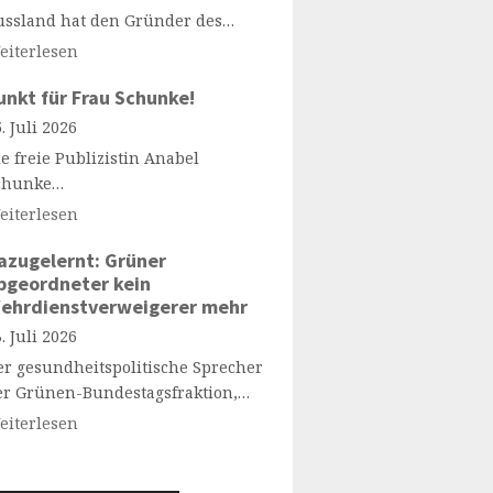
ussland hat den Gründer des…
eiterlesen
unkt für Frau Schunke!
. Juli 2026
e freie Publizistin Anabel
chunke…
eiterlesen
azugelernt: Grüner
bgeordneter kein
ehrdienstverweigerer mehr
. Juli 2026
er gesundheitspolitische Sprecher
er Grünen-Bundestagsfraktion,…
eiterlesen