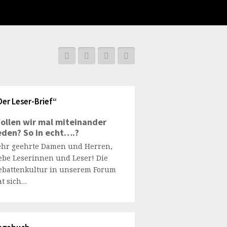
Der Leser-Brief“
ollen wir mal miteinander
eden? So in echt….?
ehr geehrte Damen und Herren,
iebe Leserinnen und Leser! Die
ebattenkultur in unserem Forum
at sich…