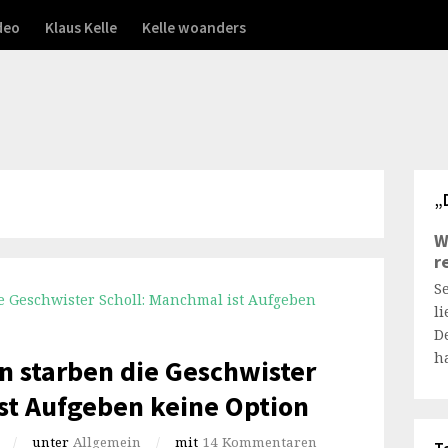
deo
Klaus Kelle
Kelle woanders
„
W
r
S
l
D
h
n starben die Geschwister
st Aufgeben keine Option
/
unter
Allgemein
/
mit
14 Kommentaren