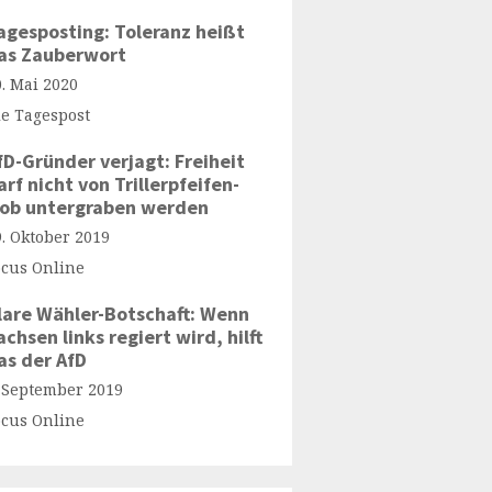
agesposting: Toleranz heißt
as Zauberwort
0. Mai 2020
ie Tagespost
fD-Gründer verjagt: Freiheit
arf nicht von Trillerpfeifen-
ob untergraben werden
9. Oktober 2019
ocus Online
lare Wähler-Botschaft: Wenn
achsen links regiert wird, hilft
as der AfD
. September 2019
ocus Online