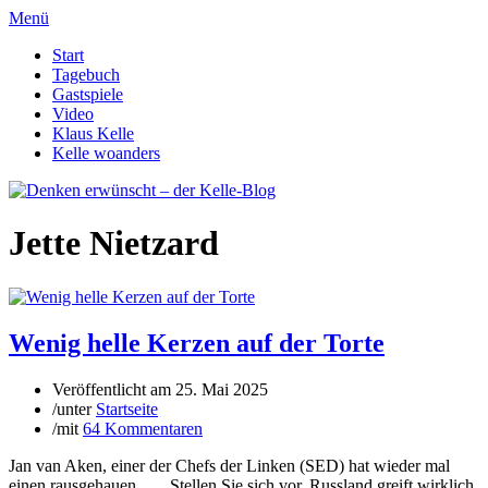
Menü
Start
Tagebuch
Gastspiele
Video
Klaus Kelle
Kelle woanders
Jette Nietzard
Wenig helle Kerzen auf der Torte
Veröffentlicht am
25. Mai 2025
/
unter
Startseite
/
mit
64 Kommentaren
Jan van Aken, einer der Chefs der Linken (SED) hat wieder mal
einen rausgehauen…. „Stellen Sie sich vor, Russland greift wirklich