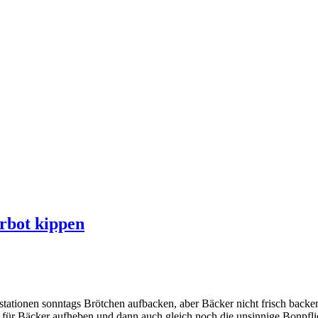
rbot kippen
kstationen sonntags Brötchen aufbacken, aber Bäcker nicht frisch bac
 für Bäcker aufheben und dann auch gleich noch die unsinnige Bonpflich