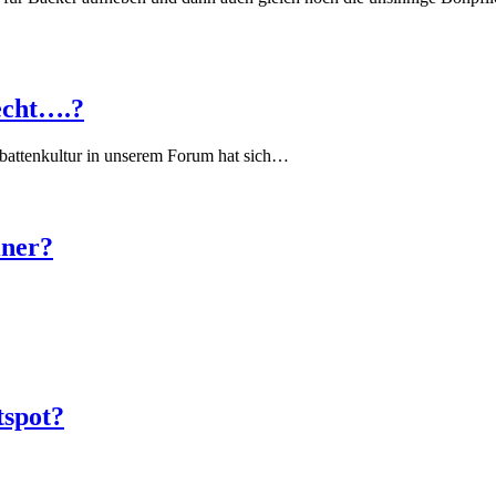
echt….?
battenkultur in unserem Forum hat sich…
iner?
tspot?