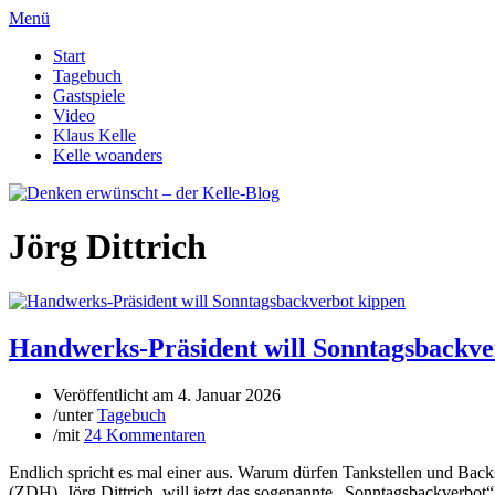
Menü
Start
Tagebuch
Gastspiele
Video
Klaus Kelle
Kelle woanders
Jörg Dittrich
Handwerks-Präsident will Sonntagsbackve
Veröffentlicht am
4. Januar 2026
/
unter
Tagebuch
/
mit
24 Kommentaren
Endlich spricht es mal einer aus. Warum dürfen Tankstellen und Bac
(ZDH), Jörg Dittrich, will jetzt das sogenannte „Sonntagsbackverbot“