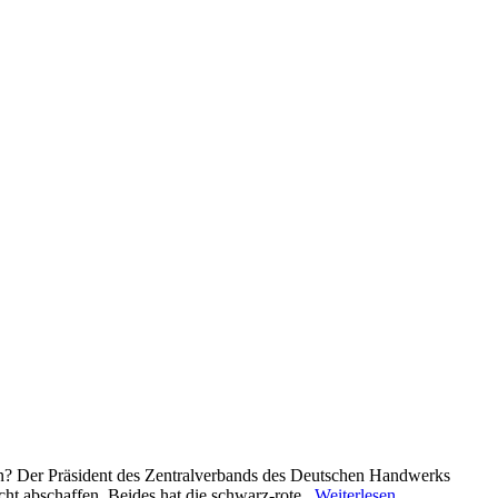
ken? Der Präsident des Zentralverbands des Deutschen Handwerks
t abschaffen. Beides hat die schwarz-rote...
Weiterlesen …