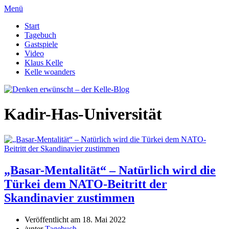
Menü
Start
Tagebuch
Gastspiele
Video
Klaus Kelle
Kelle woanders
Kadir-Has-Universität
„Basar-Mentalität“ – Natürlich wird die
Türkei dem NATO-Beitritt der
Skandinavier zustimmen
Veröffentlicht am
18. Mai 2022
/
unter
Tagebuch