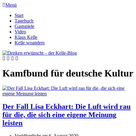
Menü
Start
Tagebuch
Gastspiele
Video
Klaus Kelle
Kelle woanders
Kamfbund für deutsche Kultur
Der Fall Lisa Eckhart: Die Luft wird rau
für die, die sich eine eigene Meinung
leisten
Veröffentlicht am
6. August 2020