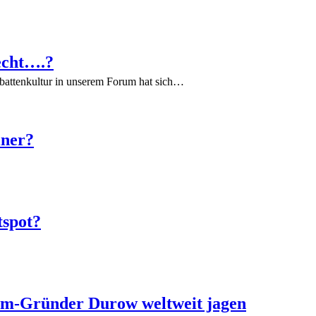
echt….?
battenkultur in unserem Forum hat sich…
iner?
tspot?
ram-Gründer Durow weltweit jagen