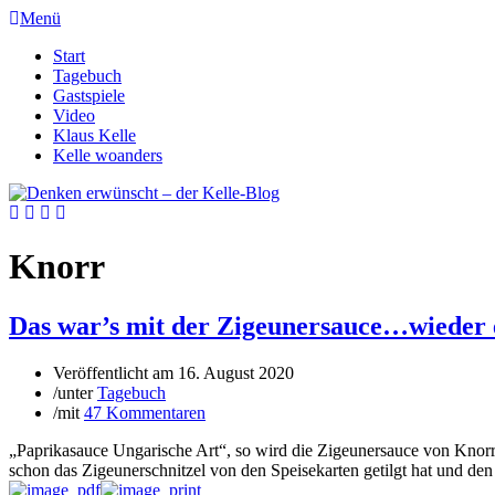
Menü
Start
Tagebuch
Gastspiele
Video
Klaus Kelle
Kelle woanders
Knorr
Das war’s mit der Zigeunersauce…wieder ei
Veröffentlicht am
16. August 2020
/
unter
Tagebuch
/
mit
47 Kommentaren
„Paprikasauce Ungarische Art“, so wird die Zigeunersauce von Knorr 
schon das Zigeunerschnitzel von den Speisekarten getilgt hat und d