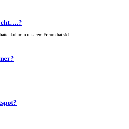
echt….?
battenkultur in unserem Forum hat sich…
iner?
tspot?