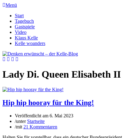
Menü
Start
Tagebuch
Gastspiele
Video
Klaus Kelle
Kelle woanders
Lady Di. Queen Elisabeth II
Hip hip hooray für the King!
Veröffentlicht am
6. Mai 2023
/
unter
Startseite
/
mit
21 Kommentaren
Halten Sie für vorstellbar, dass ein deutscher Bundespräsident