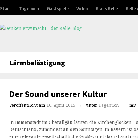
Start
Tagebuch
Gastspiele
Video
Klaus Kelle
Kelle
Lärmbelästigung
Der Sound unserer Kultur
Veröffentlicht am
16. April 2015
/
unter
Tagebuch
/
mit
In Immenstadt im Oberallgäu läuten die Kirchenglocken – s
Deutschland, zumindest an den Sonntagen. In Bayern ist 
eine relevante gesellschaftliche Größe, und das ist auch gu