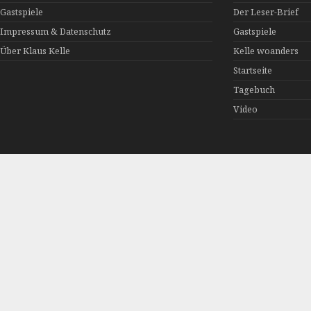
Gastspiele
Der Leser-Brief
Impressum & Datenschutz
Gastspiele
Über Klaus Kelle
Kelle woanders
Startseite
Tagebuch
Video