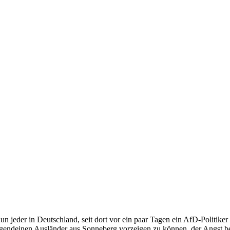
jeder in Deutschland, seit dort vor ein paar Tagen ein AfD-Politiker 
rgendeinen Ausländer aus Sonneberg vorzeigen zu können, der Angst b