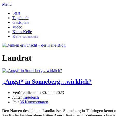
Menü
Start
Tagebuch
Gastspiele
Video
Klaus Kelle
Kelle woanders
Landrat
„Angst“ in Sonneberg…wirklich?
Veröffentlicht am
30. Juni 2023
/
unter
Tagebuch
/
mit
36 Kommentaren
Den Namen des kleinen Landkreises Sonneberg in Thüringen kennt nun 
Ausländische Bewohner hätten Angst, liest man in Zeitungen, ohne i