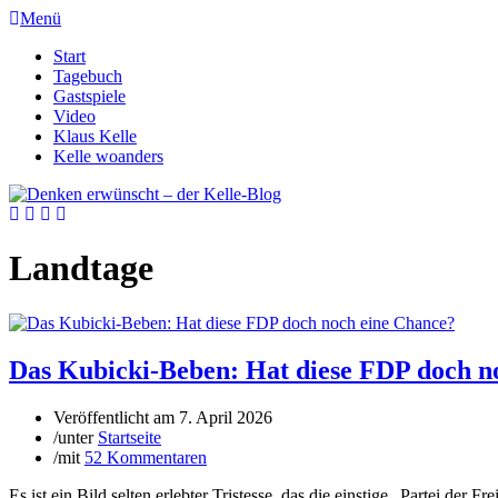
Menü
Start
Tagebuch
Gastspiele
Video
Klaus Kelle
Kelle woanders
Landtage
Das Kubicki-Beben: Hat diese FDP doch n
Veröffentlicht am
7. April 2026
/
unter
Startseite
/
mit
52 Kommentaren
Es ist ein Bild selten erlebter Tristesse, das die einstige „Partei de