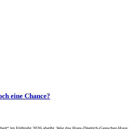
och eine Chance?
r Freiheit“ im Frühjahr 2026 abgibt. Wer das Hans-Dietrich-Genscher-Haus