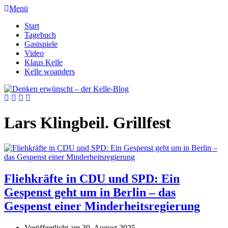
Menü
Start
Tagebuch
Gastspiele
Video
Klaus Kelle
Kelle woanders
Lars Klingbeil. Grillfest
Fliehkräfte in CDU und SPD: Ein
Gespenst geht um in Berlin – das
Gespenst einer Minderheitsregierung
Veröffentlicht am
30. August 2025