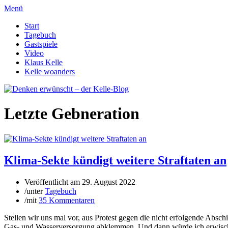
Menü
Start
Tagebuch
Gastspiele
Video
Klaus Kelle
Kelle woanders
Letzte Gebneration
Klima-Sekte kündigt weitere Straftaten an
Veröffentlicht am
29. August 2022
/
unter
Tagebuch
/
mit
35 Kommentaren
Stellen wir uns mal vor, aus Protest gegen die nicht erfolgende Abs
Gas- und Wasserversorgung abklemmen. Und dann würde ich erwischt. 