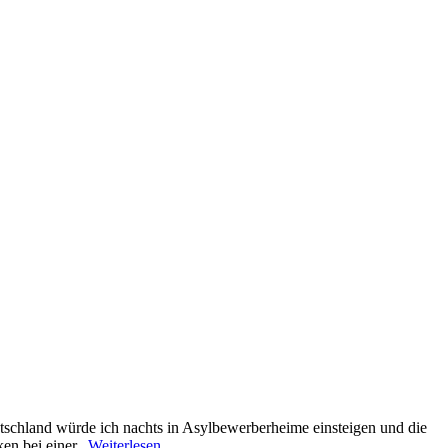
utschland würde ich nachts in Asylbewerberheime einsteigen und die
n bei einer...
Weiterlesen …