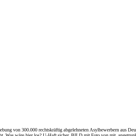
chiebung von 300.000 rechtskräftig abgelehneten Asylbewerbern aus De
Was wäre hier los? U-Haft sicher, BILD mit Foto von mit, angetrunke