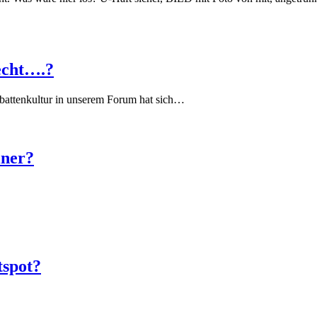
echt….?
battenkultur in unserem Forum hat sich…
iner?
tspot?