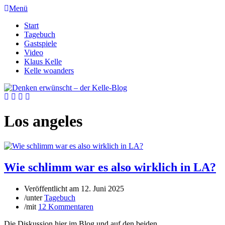
Menü
Start
Tagebuch
Gastspiele
Video
Klaus Kelle
Kelle woanders
Los angeles
Wie schlimm war es also wirklich in LA?
Veröffentlicht am
12. Juni 2025
/
unter
Tagebuch
/
mit
12 Kommentaren
Die Diskussion hier im Blog und auf den beiden