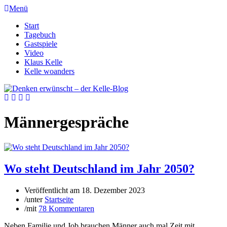
Menü
Start
Tagebuch
Gastspiele
Video
Klaus Kelle
Kelle woanders
Männergespräche
Wo steht Deutschland im Jahr 2050?
Veröffentlicht am
18. Dezember 2023
/
unter
Startseite
/
mit
78 Kommentaren
Neben Familie und Job brauchen Männer auch mal Zeit mit