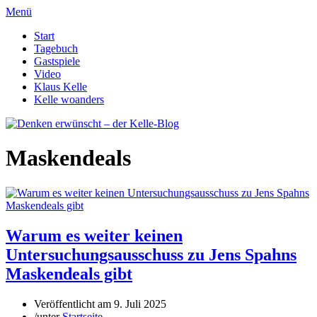
Menü
Start
Tagebuch
Gastspiele
Video
Klaus Kelle
Kelle woanders
Maskendeals
Warum es weiter keinen
Untersuchungsausschuss zu Jens Spahns
Maskendeals gibt
Veröffentlicht am
9. Juli 2025
/
unter
Startseite