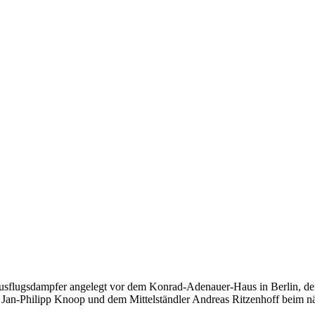
n Ausflugsdampfer angelegt vor dem Konrad-Adenauer-Haus in Berlin, d
en Jan-Philipp Knoop und dem Mittelständler Andreas Ritzenhoff beim n