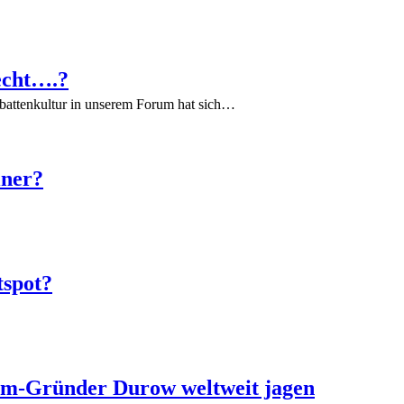
echt….?
battenkultur in unserem Forum hat sich…
iner?
tspot?
ram-Gründer Durow weltweit jagen