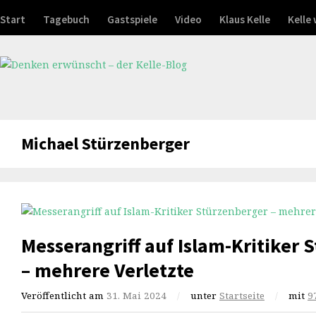
Start
Tagebuch
Gastspiele
Video
Klaus Kelle
Kelle
Michael Stürzenberger
Messerangriff auf Islam-Kritiker 
– mehrere Verletzte
Veröffentlicht am
31. Mai 2024
/
unter
Startseite
/
mit
9