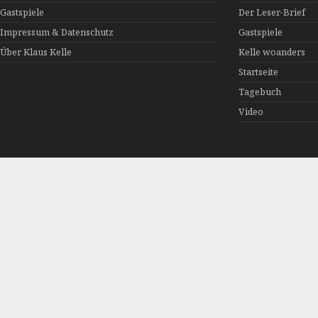
Gastspiele
Der Leser-Brief
Impressum & Datenschutz
Gastspiele
Über Klaus Kelle
Kelle woanders
Startseite
Tagebuch
Video