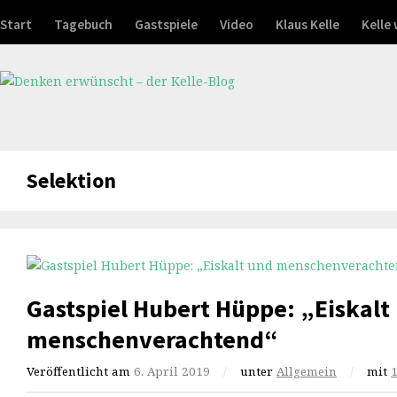
Start
Tagebuch
Gastspiele
Video
Klaus Kelle
Kelle
Selektion
Gastspiel Hubert Hüppe: „Eiskalt
menschenverachtend“
Veröffentlicht am
6. April 2019
/
unter
Allgemein
/
mit