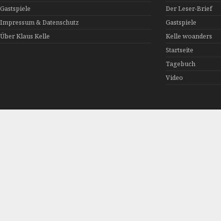
Gastspiele
Der Leser-Brief
Impressum & Datenschutz
Gastspiele
Über Klaus Kelle
Kelle woanders
Startseite
Tagebuch
Video