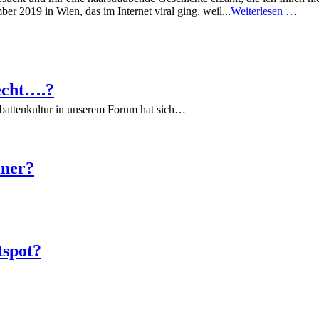
r 2019 in Wien, das im Internet viral ging, weil...
Weiterlesen …
echt….?
battenkultur in unserem Forum hat sich…
iner?
tspot?