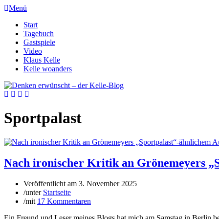
Menü
Start
Tagebuch
Gastspiele
Video
Klaus Kelle
Kelle woanders
Sportpalast
Nach ironischer Kritik an Grönemeyers „S
Veröffentlicht am
3. November 2025
/
unter
Startseite
/
mit
17 Kommentaren
Ein Freund und Leser meines Blogs hat mich am Samstag in Berlin besu