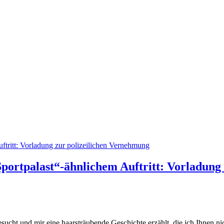
portpalast“-ähnlichem Auftritt: Vorladung
cht und mir eine haarsträubende Geschichte erzählt, die ich Ihnen nicht