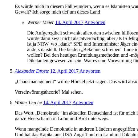
Es würde mich in diesem Fall wundern, wenn es Islamisten ware
Gewalt? Ich sorge mich tief um dieses Land
Werner Meier
14. April 2017
Antworten
Die Aufgeregtheit schwankt allerorten zwischen hilflos
wurde dann zwar nicht als tatverdächtig, aber als IS-Mi
ist ja NRW, wo „dank“ SPD und Innenminister Jäger eine 
anders darstellt. Die beiden „Bekennerschreiben“ finde i
wollen? Bei den heutigen Ermittlungsmethoden und -mögli
Dilettanten gewesen zu sein. War es eine Vorwarnung fü
Alexander Droste
12. April 2017
Antworten
„Chaosmanagement“ würde Hörstel jetzt sagen. Das wird absich
Verschwörungstheorie? Mal sehen.
Walter Lerche
14. April 2017
Antworten
Das Wort „Demokratie“ im aktuellen Deutschland ist für mich i
ganze Heerscharen in Lohn und Brot unterwegs.
Wenn mangelnde Demokratie in anderen Ländern angegriffen wi
Und hat das Kapital aus USA Zugriff auf ein Land mit Diktatur