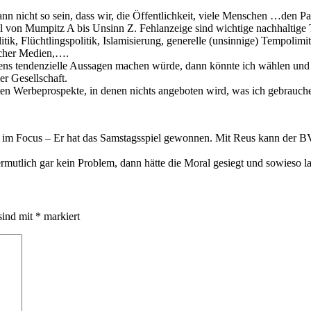
n nicht so sein, dass wir, die Öffentlichkeit, viele Menschen …den P
hl von Mumpitz A bis Unsinn Z. Fehlanzeige sind wichtige nachhaltige 
itik, Flüchtlingspolitik, Islamisierung, generelle (unsinnige) Tempoli
icher Medien,….
tens tendenzielle Aussagen machen würde, dann könnte ich wählen und mi
er Gesellschaft.
en Werbeprospekte, in denen nichts angeboten wird, was ich gebrauch
e im Focus – Er hat das Samstagsspiel gewonnen. Mit Reus kann der B
lich gar kein Problem, dann hätte die Moral gesiegt und sowieso las
sind mit
*
markiert