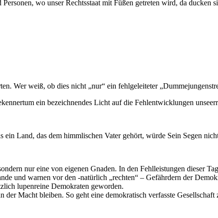
d Personen, wo unser Rechtsstaat mit Füßen getreten wird, da ducken s
rten. Wer weiß, ob dies nicht „nur“ ein fehlgeleiteter „Dummejungenstr
Bekennertum ein bezeichnendes Licht auf die Fehlentwicklungen unseer
ls ein Land, das dem himmlischen Vater gehört, würde Sein Segen nicht
ondern nur eine von eigenen Gnaden. In den Fehlleistungen dieser Tage
Lande und warnen vor den -natürlich „rechten“ – Gefährdern der Demok
ötzlich lupenreine Demokraten geworden.
n der Macht bleiben. So geht eine demokratisch verfasste Gesellschaft