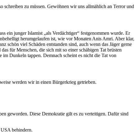
s so schreiben zu müssen. Gewöhnen wir uns allmählich an Terror und
ss ein junger Islamist „als Verdächtiger“ festgenommen wurde. Er
unbehelligt herumgelaufen ist, wie vor Monaten Anis Amri. Aber klar,
ganz schön viel Schäden entstanden sind, auch wenn das Jäger gerne
 das für Menschen, die sich mit so einer schäbigen Tat brüsten
ge im Dunkeln tappen. Demnach scheint es nicht die Tat von
eise werden wir in einen Bürgerkrieg getrieben.
en geworden. Diese Demokratie gilt es zu verteitigen. Dafür sind
s USA behindern.