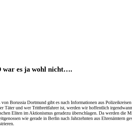
 war es ja wohl nicht….
n Borussia Dortmund gibt es nach Informationen aus Polizeikreisen 
er Täter und wer Trittbrettfahrer ist, werden wir hoffentlich irgendwan
ischen Eliten im Aktionismus geradezu überschlagen. Da werden die Mi
itgenossen wie gerade in Berlin nach Jahrzehnten aus Ehrenämtern gesc
trieren.