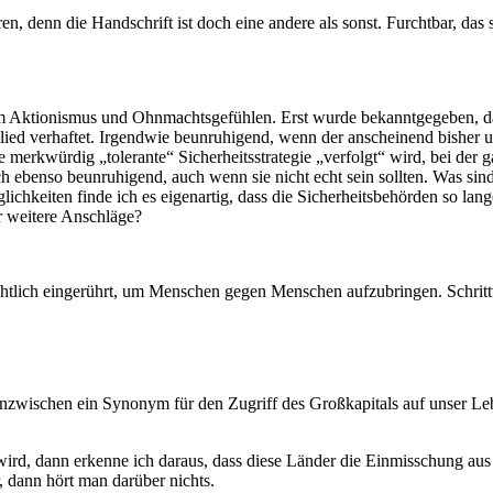
n, denn die Handschrift ist doch eine andere als sonst. Furchtbar, da
em Aktionismus und Ohnmachtsgefühlen. Erst wurde bekanntgegeben, da
tglied verhaftet. Irgendwie beunruhigend, wenn der anscheinend bisher 
merkwürdig „tolerante“ Sicherheitsstrategie „verfolgt“ wird, bei der 
ch ebenso beunruhigend, auch wenn sie nicht echt sein sollten. Was sind
chkeiten finde ich es eigenartig, dass die Sicherheitsbehörden so lan
r weitere Anschläge?
tlich eingerührt, um Menschen gegen Menschen aufzubringen. Schrittw
nzwischen ein Synonym für den Zugriff des Großkapitals auf unser Leb
rd, dann erkenne ich daraus, dass diese Länder die Einmisschung au
, dann hört man darüber nichts.