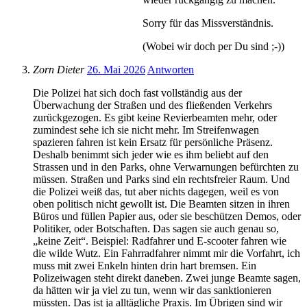
Sorry für das Missverständnis.
(Wobei wir doch per Du sind ;-))
Zorn Dieter
26. Mai 2026
Antworten
Die Polizei hat sich doch fast vollständig aus der
Überwachung der Straßen und des fließenden Verkehrs
zurückgezogen. Es gibt keine Revierbeamten mehr, oder
zumindest sehe ich sie nicht mehr. Im Streifenwagen
spazieren fahren ist kein Ersatz für persönliche Präsenz.
Deshalb benimmt sich jeder wie es ihm beliebt auf den
Strassen und in den Parks, ohne Verwarnungen befürchten zu
müssen. Straßen und Parks sind ein rechtsfreier Raum. Und
die Polizei weiß das, tut aber nichts dagegen, weil es von
oben politisch nicht gewollt ist. Die Beamten sitzen in ihren
Büros und füllen Papier aus, oder sie beschützen Demos, oder
Politiker, oder Botschaften. Das sagen sie auch genau so,
„keine Zeit“. Beispiel: Radfahrer und E-scooter fahren wie
die wilde Wutz. Ein Fahrradfahrer nimmt mir die Vorfahrt, ich
muss mit zwei Enkeln hinten drin hart bremsen. Ein
Polizeiwagen steht direkt daneben. Zwei junge Beamte sagen,
da hätten wir ja viel zu tun, wenn wir das sanktionieren
müssten. Das ist ja alltägliche Praxis. Im Übrigen sind wir