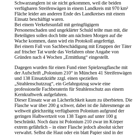
Schwarzanglern ist sie nicht gekommen, weil die beiden
verfügbaren Streifenwägen in einem Landkreis mit 970 km²
Fläche leider am anderen Ende des Landkreises mit einem
Einsatz beschäftigt waren.
Bei einem Verkehrsunfall mit geringfügigem
Personenschaden und ungeklärter Schuld teilte man mit, die
Beteiligten sollen doch bitte am nächsten Morgen auf die
Wache kommen, dann wird ein Protokoll angefertigt.
Bei einem Fall von Sachbeschädigung mit Ertappen der Täter
auf frischer Tat wurde das Verfahren ohne Angabe von
Gründen nach 4 Wochen „Ermittlung“ eingestellt.
Dagegen wurden für einen Fund einer Spielzeugflasche mit
der Aufschrift „Polonium 210“ in München 41 Streifenwägen
und 138 Einsatzkräfte zzgl. einen speziellen
„Strahlenschutzzug“, ein Gefahrgutzug sowie eine
professionelle Fachberaterin für Strahlenschutz aus einem
Kernkraftwerk aufgefahren.
Dieser Einsatz war an Lächerlichkeit kaum zu überbieten. Die
Flasche war über 200 g schwer, dabei ist die Jahresmenge an
weltweit gleichzeitig verfügbarem Polonium aufgrund der
geringen Halbwertzeit von 138 Tagen auf unter 100 g
beschränkt. Noch dazu ist Polonium 210 zwar im Körper
extrem gefährlich – in einer Flasche jedoch absolut sicher
verwahrt. Selbst die Haut oder ein blatt Papier sind in der