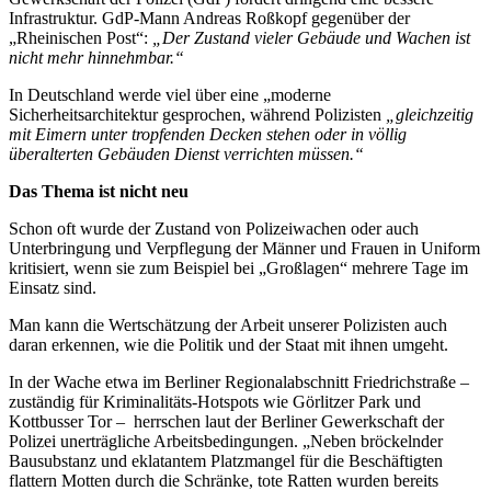
Infrastruktur. GdP-Mann Andreas Roßkopf gegenüber der
„Rheinischen Post“:
„Der Zustand vieler Gebäude und Wachen ist
nicht mehr hinnehmbar.“
In Deutschland werde viel über eine „moderne
Sicherheitsarchitektur gesprochen, während Polizisten
„gleichzeitig
mit Eimern unter tropfenden Decken stehen oder in völlig
überalterten Gebäuden Dienst verrichten müssen.“
Das Thema ist nicht neu
Schon oft wurde der Zustand von Polizeiwachen oder auch
Unterbringung und Verpflegung der Männer und Frauen in Uniform
kritisiert, wenn sie zum Beispiel bei „Großlagen“ mehrere Tage im
Einsatz sind.
Man kann die Wertschätzung der Arbeit unserer Polizisten auch
daran erkennen, wie die Politik und der Staat mit ihnen umgeht.
In der Wache etwa im Berliner Regionalabschnitt Friedrichstraße –
zuständig für Kriminalitäts-Hotspots wie Görlitzer Park und
Kottbusser Tor – herrschen laut der Berliner Gewerkschaft der
Polizei unerträgliche Arbeitsbedingungen. „Neben bröckelnder
Bausubstanz und eklatantem Platzmangel für die Beschäftigten
flattern Motten durch die Schränke, tote Ratten wurden bereits