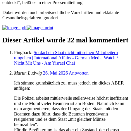
entdeckt“, heißt es in einer Pressemitteilung.
Dabei würden auch arbeitsrechtliche Vorschriften und eklatante
Gesundheitsgefahren ignoriert.
Dieser Artikel wurde 22 mal kommentiert
Pingback:
So darf ein Staat nicht mit seinen Mitarbeitern
umgehen | International Affairs - German Media Watch /
Nicht Mit Uns - Am Yisrael Chai
Martin Ludwig
26. Mai 2026
Antworten
Ich stimme grundsätzlich zu, muss jedoch ein dickes ABER
anfügen:
Die Polizei arbeitet mittlerweile stellenweise höchst ineffizient
und die Moral vieler Beamten ist am Boden. Natürlich kann
man argumentieren, dass der Umgang des Staats mit den
Beamten dazu führt, dass die Beamten irgendwann
resignieren und es dem Staat „mit gleicher Münze
heimzahlen“.
Für die Bevölkerung ist das aber ein Zustand, der ebenso