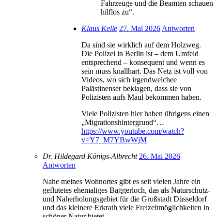
Fahrzeuge und die Beamten schauen
hilflos zu“.
Klaus Kelle
27. Mai 2026
Antworten
Da sind sie wirklich auf dem Holzweg.
Die Polizei in Berlin ist – dem Umfeld
entsprechend – konsequent und wenn es
sein muss knallhart. Das Netz ist voll von
Videos, wo sich irgendwelchee
Palästinenser beklagen, dass sie von
Polizisten aufs Maul bekommen haben.
Viele Polizisten hier haben übrigens einen
„Migrationshintergrund“…
https://www.youtube.com/watch?
v=Y7_M7YBwWjM
Dr. Hildegard Königs-Albrecht
26. Mai 2026
Antworten
Nahe meines Wohnortes gibt es seit vielen Jahre ein
geflutetes ehemaliges Baggerloch, das als Naturschutz-
und Naherholungsgebiet für die Großstadt Düsseldorf
und das kleinere Erkrath viele Freizeitmöglichkeiten in
schöner Natur bietet.