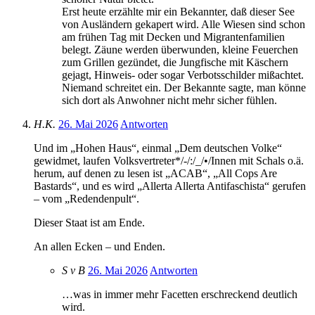
Erst heute erzählte mir ein Bekannter, daß dieser See
von Ausländern gekapert wird. Alle Wiesen sind schon
am frühen Tag mit Decken und Migrantenfamilien
belegt. Zäune werden überwunden, kleine Feuerchen
zum Grillen gezündet, die Jungfische mit Käschern
gejagt, Hinweis- oder sogar Verbotsschilder mißachtet.
Niemand schreitet ein. Der Bekannte sagte, man könne
sich dort als Anwohner nicht mehr sicher fühlen.
H.K.
26. Mai 2026
Antworten
Und im „Hohen Haus“, einmal „Dem deutschen Volke“
gewidmet, laufen Volksvertreter*/-/:/_/•/Innen mit Schals o.ä.
herum, auf denen zu lesen ist „ACAB“, „All Cops Are
Bastards“, und es wird „Allerta Allerta Antifaschista“ gerufen
– vom „Redendenpult“.
Dieser Staat ist am Ende.
An allen Ecken – und Enden.
S v B
26. Mai 2026
Antworten
…was in immer mehr Facetten erschreckend deutlich
wird.