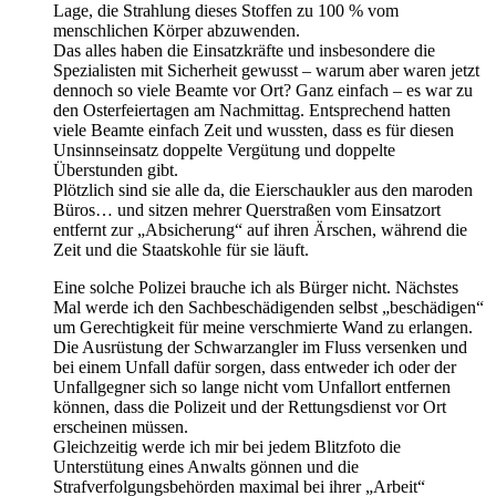
Lage, die Strahlung dieses Stoffen zu 100 % vom
menschlichen Körper abzuwenden.
Das alles haben die Einsatzkräfte und insbesondere die
Spezialisten mit Sicherheit gewusst – warum aber waren jetzt
dennoch so viele Beamte vor Ort? Ganz einfach – es war zu
den Osterfeiertagen am Nachmittag. Entsprechend hatten
viele Beamte einfach Zeit und wussten, dass es für diesen
Unsinnseinsatz doppelte Vergütung und doppelte
Überstunden gibt.
Plötzlich sind sie alle da, die Eierschaukler aus den maroden
Büros… und sitzen mehrer Querstraßen vom Einsatzort
entfernt zur „Absicherung“ auf ihren Ärschen, während die
Zeit und die Staatskohle für sie läuft.
Eine solche Polizei brauche ich als Bürger nicht. Nächstes
Mal werde ich den Sachbeschädigenden selbst „beschädigen“
um Gerechtigkeit für meine verschmierte Wand zu erlangen.
Die Ausrüstung der Schwarzangler im Fluss versenken und
bei einem Unfall dafür sorgen, dass entweder ich oder der
Unfallgegner sich so lange nicht vom Unfallort entfernen
können, dass die Polizeit und der Rettungsdienst vor Ort
erscheinen müssen.
Gleichzeitig werde ich mir bei jedem Blitzfoto die
Unterstütung eines Anwalts gönnen und die
Strafverfolgungsbehörden maximal bei ihrer „Arbeit“