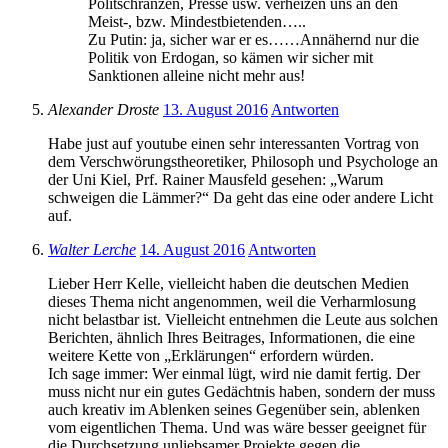
Politschranzen, Presse usw. verheizen uns an den
Meist-, bzw. Mindestbietenden…..
Zu Putin: ja, sicher war er es……Annähernd nur die
Politik von Erdogan, so kämen wir sicher mit
Sanktionen alleine nicht mehr aus!
Alexander Droste
13. August 2016
Antworten
Habe just auf youtube einen sehr interessanten Vortrag von
dem Verschwörungstheoretiker, Philosoph und Psychologe an
der Uni Kiel, Prf. Rainer Mausfeld gesehen: „Warum
schweigen die Lämmer?“ Da geht das eine oder andere Licht
auf.
Walter Lerche
14. August 2016
Antworten
Lieber Herr Kelle, vielleicht haben die deutschen Medien
dieses Thema nicht angenommen, weil die Verharmlosung
nicht belastbar ist. Vielleicht entnehmen die Leute aus solchen
Berichten, ähnlich Ihres Beitrages, Informationen, die eine
weitere Kette von „Erklärungen“ erfordern würden.
Ich sage immer: Wer einmal lügt, wird nie damit fertig. Der
muss nicht nur ein gutes Gedächtnis haben, sondern der muss
auch kreativ im Ablenken seines Gegenüber sein, ablenken
vom eigentlichen Thema. Und was wäre besser geeignet für
die Durchsetzung unliebsamer Projekte gegen die