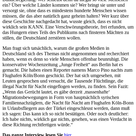
ein? Über welche Länder kommen sie? Wer bringt sie unter und
versorgt sie, ohne dass es mindestens hunderte Menschen wissen
müssen, die das aber natürlich ganz geheim halten? Wer kurz über
diese Geschichte nachgedacht hat, wusste gleich, dass es nicht
wirklich sein KANN. Eine Verschwörungstheorie, frei erfunden, um
das Hungern eines Teils des Publikums nach finsteren Mächten zu
stillen, die Deutschland zerstören wollen.
Man fragt sich tatsächlich, warum die großen Medien in
Deutschland sich des Themas nicht angenommen und recherchiert
haben, wenn es denn so viele Menschen offenbar beunruhigt. Die
konservative Wochenzeitung „Junge Freiheit“ aus Berlin hat es
gemacht. Die haben einen Reporter namens Marco Pino nachts zum
Flughafen Köln/Bonn geschickt. Der hat sich umgesehen, mit
Leuten gesprochen und versucht, die Tausende Flüchtlinge, die
illegal Nacht für Nacht eingeflogen werden, zu finden. Sein Fazit:
„Wenn das Gerücht lautet, es gäbe derzeit ‚massenhafte‘
Migrationsbewegungen in Form von hauptsächlich syrischen
Familiennachzüglern, die Nacht für Nacht am Flughafen Köln-Bonn
in Urlaubsfliegern aus der Türkei eingeschleust werden, dann muß
ich sagen: Das kann ich so nicht bestätigen. Oder noch deutlicher:
Ich habe nichts, wirklich gar nichts, gesehen, was einen Verdacht in
diese Richtung rechtfertigen würde.“
Das ganze Interview lesen Sie
hier