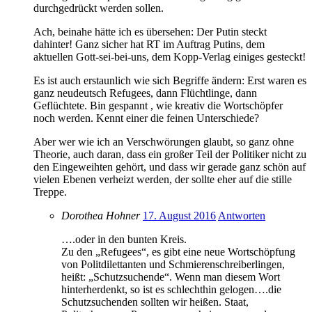
durchgedrückt werden sollen.
Ach, beinahe hätte ich es übersehen: Der Putin steckt
dahinter! Ganz sicher hat RT im Auftrag Putins, dem
aktuellen Gott-sei-bei-uns, dem Kopp-Verlag einiges gesteckt!
Es ist auch erstaunlich wie sich Begriffe ändern: Erst waren es
ganz neudeutsch Refugees, dann Flüchtlinge, dann
Geflüchtete. Bin gespannt , wie kreativ die Wortschöpfer
noch werden. Kennt einer die feinen Unterschiede?
Aber wer wie ich an Verschwörungen glaubt, so ganz ohne
Theorie, auch daran, dass ein großer Teil der Politiker nicht zu
den Eingeweihten gehört, und dass wir gerade ganz schön auf
vielen Ebenen verheizt werden, der sollte eher auf die stille
Treppe.
Dorothea Hohner
17. August 2016
Antworten
….oder in den bunten Kreis.
Zu den „Refugees“, es gibt eine neue Wortschöpfung
von Politdilettanten und Schmierenschreiberlingen,
heißt: „Schutzsuchende“. Wenn man diesem Wort
hinterherdenkt, so ist es schlechthin gelogen….die
Schutzsuchenden sollten wir heißen. Staat,