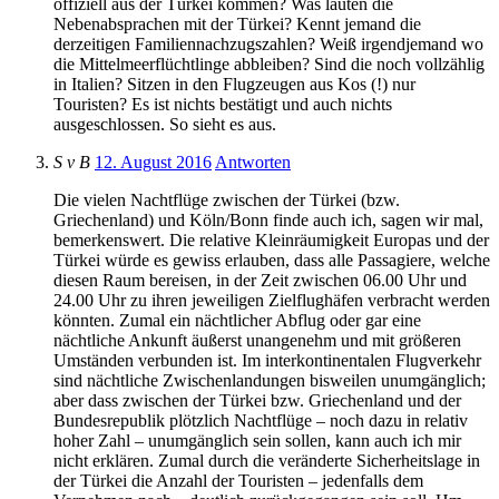
offiziell aus der Türkei kommen? Was lauten die
Nebenabsprachen mit der Türkei? Kennt jemand die
derzeitigen Familiennachzugszahlen? Weiß irgendjemand wo
die Mittelmeerflüchtlinge abbleiben? Sind die noch vollzählig
in Italien? Sitzen in den Flugzeugen aus Kos (!) nur
Touristen? Es ist nichts bestätigt und auch nichts
ausgeschlossen. So sieht es aus.
S v B
12. August 2016
Antworten
Die vielen Nachtflüge zwischen der Türkei (bzw.
Griechenland) und Köln/Bonn finde auch ich, sagen wir mal,
bemerkenswert. Die relative Kleinräumigkeit Europas und der
Türkei würde es gewiss erlauben, dass alle Passagiere, welche
diesen Raum bereisen, in der Zeit zwischen 06.00 Uhr und
24.00 Uhr zu ihren jeweiligen Zielflughäfen verbracht werden
könnten. Zumal ein nächtlicher Abflug oder gar eine
nächtliche Ankunft äußerst unangenehm und mit größeren
Umständen verbunden ist. Im interkontinentalen Flugverkehr
sind nächtliche Zwischenlandungen bisweilen unumgänglich;
aber dass zwischen der Türkei bzw. Griechenland und der
Bundesrepublik plötzlich Nachtflüge – noch dazu in relativ
hoher Zahl – unumgänglich sein sollen, kann auch ich mir
nicht erklären. Zumal durch die veränderte Sicherheitslage in
der Türkei die Anzahl der Touristen – jedenfalls dem