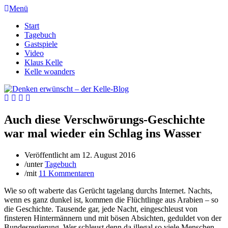
Menü
Start
Tagebuch
Gastspiele
Video
Klaus Kelle
Kelle woanders
Auch diese Verschwörungs-Geschichte
war mal wieder ein Schlag ins Wasser
Veröffentlicht am
12. August 2016
/
unter
Tagebuch
/
mit
11 Kommentaren
Wie so oft waberte das Gerücht tagelang durchs Internet. Nachts,
wenn es ganz dunkel ist, kommen die Flüchtlinge aus Arabien – so
die Geschichte. Tausende gar, jede Nacht, eingeschleust von
finsteren Hintermännern und mit bösen Absichten, geduldet von der
Bundesregierung. Wer schleust denn da illegal so viele Menschen