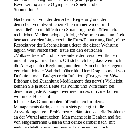
Bevölkerung als die Olympischen Spiele und das
Sommerloch!
Nachdem ich von der deutschen Regierung und den
deutschen verantwortlichen Eliten immer wieder und
ausschließlich mithilfe deren Sprachorgane der öffentlich-
rechtlichen Medien belogen, infolge Wortbruch auch um Geld
betrogen worden bin, derzeit die Euro-Entwertung läuft, ohne
Respekt vor der Lebensleistung derer, die dieser Währung
täglich Wert verschaffen, traue ich den deutschen
„Volksvertretern“ und insbesondere den verantwortlichen
unter ihnen gar nicht mehr. Oft stelle ich fest, dass wenn ich
die Aussagen der Regierung und deren Sprecher ins Gegenteil
verkehre, ich der Wahrheit näher bin. Herr Draghi spricht von
Deflation, mein Budget erlebt Inflation. (Erst gestern 50%
Erhöhung bei Zuzahlung Medikament, das nervt!) Vielleicht
kennen Sie ja auch Leute aus Politik und Wirtschaft, bei
denen man jede Aussage invertieren muss, um zu erfahren,
wohin der Hase läuft.
Ich sehe das Grundproblem öffentlichen Problem-
Managements darin, dass man stets geneigt ist, die
Auswirkungen von Problemen zu dämpfen statt die Probleme
an der Wurzel anzugehen. Man mache sein Denken mal frei
von eingefahrenen Gleisen und denke darüber nach, mit
welchen Maßnahmen wir weder Islamisierung, noch