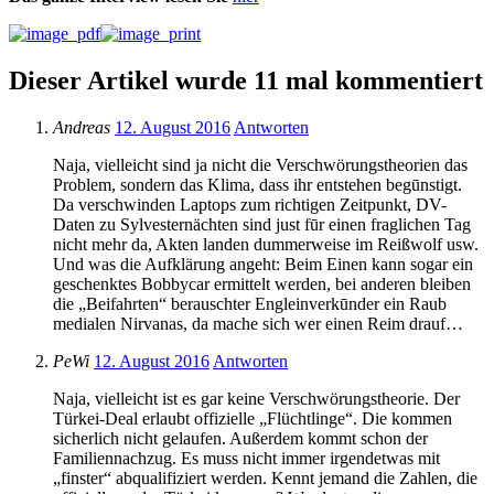
Dieser Artikel wurde 11 mal kommentiert
Andreas
12. August 2016
Antworten
Naja, vielleicht sind ja nicht die Verschwörungstheorien das
Problem, sondern das Klima, dass ihr entstehen begūnstigt.
Da verschwinden Laptops zum richtigen Zeitpunkt, DV-
Daten zu Sylvesternächten sind just fūr einen fraglichen Tag
nicht mehr da, Akten landen dummerweise im Reißwolf usw.
Und was die Aufklärung angeht: Beim Einen kann sogar ein
geschenktes Bobbycar ermittelt werden, bei anderen bleiben
die „Beifahrten“ berauschter Engleinverkūnder ein Raub
medialen Nirvanas, da mache sich wer einen Reim drauf…
PeWi
12. August 2016
Antworten
Naja, vielleicht ist es gar keine Verschwörungstheorie. Der
Türkei-Deal erlaubt offizielle „Flüchtlinge“. Die kommen
sicherlich nicht gelaufen. Außerdem kommt schon der
Familiennachzug. Es muss nicht immer irgendetwas mit
„finster“ abqualifiziert werden. Kennt jemand die Zahlen, die