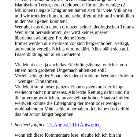
islamischen Terror, noch Geldbedarf für relativ wenige (2
Millionen) illegale Emigranten hätten statt für viele Millionen
und wir trotzdem human, menschenfreundlich und vorbildlich
in der Welt gelten könnten!
Wer aber aus den engen Grenzen seiner ideologischen Traum-
Welt nicht herauskommt, der wird keines unserer
überlebenswichtigen Probleme lösen.
Immer werden alle Problem vor sich hergeschoben, vertagt,
aufwendig verteilt. Nichts wird geklärt. Alles bläht sich auf,
Blasenbildung auf allen Gebieten!
Vielleicht es es ja auch das Flüchtlingsthema, welches von
einem noch größeren Ungemach ablenken soll?
Vorteil schlägt der Staat aus jedem Problem: Weniger Problem
– weniger Einnahmen.
Vielleicht steht unser ganzes Finanzsystem auf der Kippe,
vielleicht nicht nur unseres. Als letzte Rettung dafür und für
die unverantwortlichen, unvorstellbar hohen Staatsschulden
weltweit könnte die Enteignung der mehr oder weniger
wohlhabenden Mittelschicht herhalten. Ich habe das Gefühl,
das hat schon längst begonnen.
heribert joppich
15. August 2016
Antworten
wenn ich diese Kommentare lese, glaube ich ich bin im