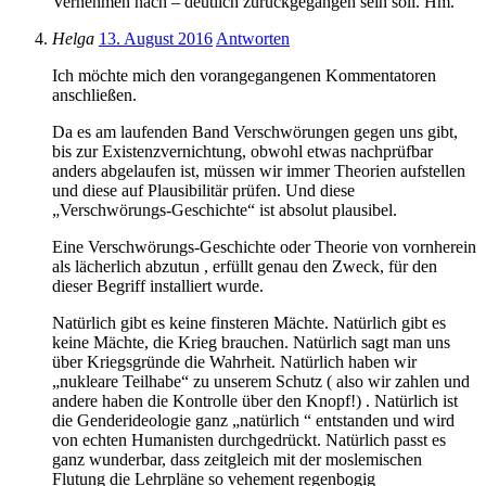
Vernehmen nach – deutlich zurückgegangen sein soll. Hm.
Helga
13. August 2016
Antworten
Ich möchte mich den vorangegangenen Kommentatoren
anschließen.
Da es am laufenden Band Verschwörungen gegen uns gibt,
bis zur Existenzvernichtung, obwohl etwas nachprüfbar
anders abgelaufen ist, müssen wir immer Theorien aufstellen
und diese auf Plausibilitär prüfen. Und diese
„Verschwörungs-Geschichte“ ist absolut plausibel.
Eine Verschwörungs-Geschichte oder Theorie von vornherein
als lächerlich abzutun , erfüllt genau den Zweck, für den
dieser Begriff installiert wurde.
Natürlich gibt es keine finsteren Mächte. Natürlich gibt es
keine Mächte, die Krieg brauchen. Natürlich sagt man uns
über Kriegsgründe die Wahrheit. Natürlich haben wir
„nukleare Teilhabe“ zu unserem Schutz ( also wir zahlen und
andere haben die Kontrolle über den Knopf!) . Natürlich ist
die Genderideologie ganz „natürlich “ entstanden und wird
von echten Humanisten durchgedrückt. Natürlich passt es
ganz wunderbar, dass zeitgleich mit der moslemischen
Flutung die Lehrpläne so vehement regenbogig