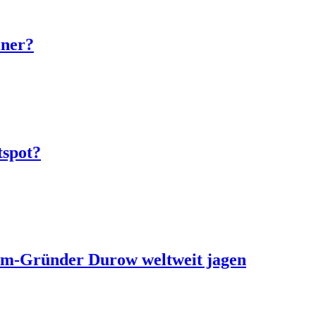
iner?
tspot?
ram-Gründer Durow weltweit jagen