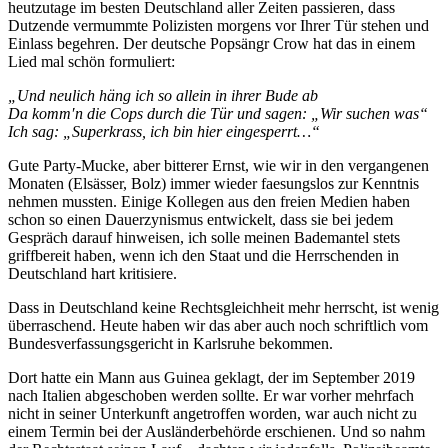
heutzutage im besten Deutschland aller Zeiten passieren, dass
Dutzende vermummte Polizisten morgens vor Ihrer Tür stehen und
Einlass begehren. Der deutsche Popsängr Crow hat das in einem
Lied mal schön formuliert:
„Und neulich häng ich so allein in ihrer Bude ab
Da komm′n die Cops durch die Tür und sagen: „Wir suchen was“
Ich sag: „Superkrass, ich bin hier eingesperrt…“
Gute Party-Mucke, aber bitterer Ernst, wie wir in den vergangenen
Monaten (Elsässer, Bolz) immer wieder faesungslos zur Kenntnis
nehmen mussten. Einige Kollegen aus den freien Medien haben
schon so einen Dauerzynismus entwickelt, dass sie bei jedem
Gespräch darauf hinweisen, ich solle meinen Bademantel stets
griffbereit haben, wenn ich den Staat und die Herrschenden in
Deutschland hart kritisiere.
Dass in Deutschland keine Rechtsgleichheit mehr herrscht, ist wenig
überraschend. Heute haben wir das aber auch noch schriftlich vom
Bundesverfassungsgericht in Karlsruhe bekommen.
Dort hatte ein Mann aus Guinea geklagt, der im September 2019
nach Italien abgeschoben werden sollte. Er war vorher mehrfach
nicht in seiner Unterkunft angetroffen worden, war auch nicht zu
einem Termin bei der Ausländerbehörde erschienen. Und so nahm