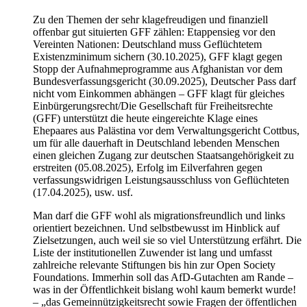
Zu den Themen der sehr klagefreudigen und finanziell
offenbar gut situierten GFF zählen: Etappensieg vor den
Vereinten Nationen: Deutschland muss Geflüchtetem
Existenzminimum sichern (30.10.2025), GFF klagt gegen
Stopp der Aufnahmeprogramme aus Afghanistan vor dem
Bundesverfassungsgericht (30.09.2025), Deutscher Pass darf
nicht vom Einkommen abhängen – GFF klagt für gleiches
Einbürgerungsrecht/Die Gesellschaft für Freiheitsrechte
(GFF) unterstützt die heute eingereichte Klage eines
Ehepaares aus Palästina vor dem Verwaltungsgericht Cottbus,
um für alle dauerhaft in Deutschland lebenden Menschen
einen gleichen Zugang zur deutschen Staatsangehörigkeit zu
erstreiten (05.08.2025), Erfolg im Eilverfahren gegen
verfassungswidrigen Leistungsausschluss von Geflüchteten
(17.04.2025), usw. usf.
Man darf die GFF wohl als migrationsfreundlich und links
orientiert bezeichnen. Und selbstbewusst im Hinblick auf
Zielsetzungen, auch weil sie so viel Unterstützung erfährt. Die
Liste der institutionellen Zuwender ist lang und umfasst
zahlreiche relevante Stiftungen bis hin zur Open Society
Foundations. Immerhin soll das AfD-Gutachten am Rande –
was in der Öffentlichkeit bislang wohl kaum bemerkt wurde!
– „das Gemeinnützigkeitsrecht sowie Fragen der öffentlichen