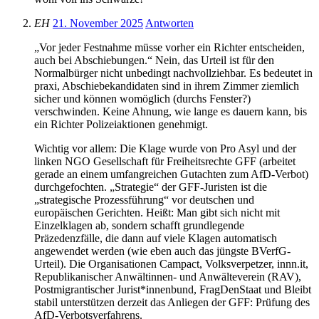
EH
21. November 2025
Antworten
„Vor jeder Festnahme müsse vorher ein Richter entscheiden,
auch bei Abschiebungen.“ Nein, das Urteil ist für den
Normalbürger nicht unbedingt nachvollziehbar. Es bedeutet in
praxi, Abschiebekandidaten sind in ihrem Zimmer ziemlich
sicher und können womöglich (durchs Fenster?)
verschwinden. Keine Ahnung, wie lange es dauern kann, bis
ein Richter Polizeiaktionen genehmigt.
Wichtig vor allem: Die Klage wurde von Pro Asyl und der
linken NGO Gesellschaft für Freiheitsrechte GFF (arbeitet
gerade an einem umfangreichen Gutachten zum AfD-Verbot)
durchgefochten. „Strategie“ der GFF-Juristen ist die
„strategische Prozessführung“ vor deutschen und
europäischen Gerichten. Heißt: Man gibt sich nicht mit
Einzelklagen ab, sondern schafft grundlegende
Präzedenzfälle, die dann auf viele Klagen automatisch
angewendet werden (wie eben auch das jüngste BVerfG-
Urteil). Die Organisationen Campact, Volksverpetzer, innn.it,
Republikanischer Anwältinnen- und Anwälteverein (RAV),
Postmigrantischer Jurist*innenbund, FragDenStaat und Bleibt
stabil unterstützen derzeit das Anliegen der GFF: Prüfung des
AfD-Verbotsverfahrens.