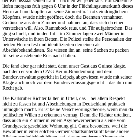
der Rechtsstaat seinen Lauf – dachten wir jedenfalls. Polizeibeamte
liefen morgens früh gegen 8 Uhr in der Flüchtlingsunterkunft dieses
Herrn auf und klopften an seine Zimmertür. Trotz eindringlichem
Klopfens, wurde nicht geöffnet, doch die Beamten vernahmen
Geräusche aus dem Zimmer und nahmen an, dass sich da einer
verstecken will. Also, Rammbock raus, und Tür aufgebrochen. Das
ging schnell, und in der Tat – im Zimmer lagen zwei Männer in
Unterwäsche in ihren Betten. Die Polizei stellte die Personalien der
beiden Herren fest und identifizierten den einen als
Abschiebekandidaten. Sie wiesen ihn an, seine Sachen zu packen
für seine anstehende Reis nach Italien.
Die fand aber gar nicht statt, denn unser Gast aus Guinea klagte,
nachdem er vor dem OVG Berlin-Brandenburg und dem
Bundesverwaltungsgericht in Leipzig abgewiesen wurde mit seiner
Klage auch noch vor dem Bundesverfassungsgericht – das ihm nun
Recht gab.
Die Karlsruher Richter fällten in Urteil, das – bei allem Respekt –
nicht zu fassen ist und Abschiebungen in Deutschland praktisch
unmöglich macht. Es ist keine Verschwörungstheorie, wenn man da
politischen Willen zu erkennen vermag. Denn die Richter urteilten,
dass auch ein Zimmer in einem Asylbewerberheim als eine vom
Grundgesetz geschützte Wohnung gilt. Ganz besonders, weil die
Bewohner in einer solchen Gemeinschaftsunterkunft keine andere
Rückzugsmöglichkeit hätten, sei „das zugewiesene Zimmer ein