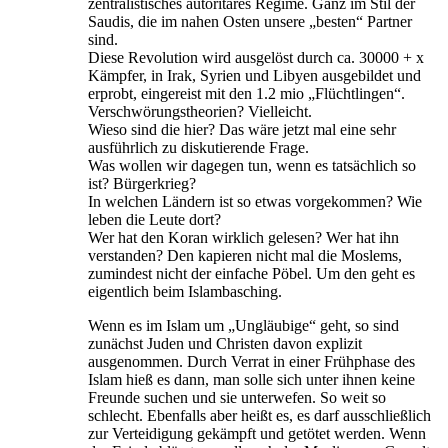
zentralistisches autoritäres Regime. Ganz im Stil der
Saudis, die im nahen Osten unsere „besten“ Partner
sind.
Diese Revolution wird ausgelöst durch ca. 30000 + x
Kämpfer, in Irak, Syrien und Libyen ausgebildet und
erprobt, eingereist mit den 1.2 mio „Flüchtlingen“.
Verschwörungstheorien? Vielleicht.
Wieso sind die hier? Das wäre jetzt mal eine sehr
ausführlich zu diskutierende Frage.
Was wollen wir dagegen tun, wenn es tatsächlich so
ist? Bürgerkrieg?
In welchen Ländern ist so etwas vorgekommen? Wie
leben die Leute dort?
Wer hat den Koran wirklich gelesen? Wer hat ihn
verstanden? Den kapieren nicht mal die Moslems,
zumindest nicht der einfache Pöbel. Um den geht es
eigentlich beim Islambasching.
Wenn es im Islam um „Ungläubige“ geht, so sind
zunächst Juden und Christen davon explizit
ausgenommen. Durch Verrat in einer Frühphase des
Islam hieß es dann, man solle sich unter ihnen keine
Freunde suchen und sie unterwefen. So weit so
schlecht. Ebenfalls aber heißt es, es darf ausschließlich
zur Verteidigung gekämpft und getötet werden. Wenn