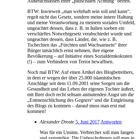
Außerachtlassen einer „pauschalen Ächtung“ befreit.
BTW: Inwieweit „man wehrhaft sein soll und kann“,
regelt nicht das Gesetz, sondern meine innere Haltung
und meine Verantwortung zu meinem sozialen Umfeld,
ungeachtet dessen, dass z. B. in Italien soeben ein
verschärftes Notwehrgesetz verabschiedet wurde und
ungeachtet dessen, dass Länder, die, wie z. B.
Tschechien das „Fürchten und Wachsamsein“ ihrer
Bürger tatsächlich ernst nehmen, ihre eigene
Bevölkerung – auf Initiative eines Sozialdemkokraten
(!) – zum Verhindern von Terror bewaffnen.
Noch mal BTW: Auf einen Artikel des Blogbetreibers,
in dem er wegen der über 25.000 islamistischen
Anschläge seit dem 11.09.2001 seine Sorgen um die
Gesundheit und das Leben der eigenen Tochter äußert,
mit Ihrer doch recht seltsam anmutenden Angst um die
„Entmenschlichung des Gegners“ und die Entgleisung
des Blogs zu kommen – darauf muss man erst mal
kommen!
Alexander Droste
5. Juni 2017
Antworten
Was für ein Unsinn. Verbrecher soll man fangen
und verurteilen. Die Unbescholtenen soll man in