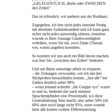
„GELEGENTLICH, direkt oder ZWISCHEN
den Zeilen“
Das ist erfreulich, wir naehern uns der Realitaet,
Zugegeben, ich lese nicht jedes einzelne Postig
mit absoluter Aufmerksamkeit und ich kann ganz
sicher nicht jedes auswendig zitieren, trotzdem
wuerde es Ihrer Aussage Glaubwuerdigkeit
verleihen, wenn Sie ein, zwei Zitate (Thread,
wer, wann) angeben koennten.
So koenten wir uns auch ein Bild davon machen,
was fuer Sie „zwischen den Zeilen“ bedeutet.
Und um Ihnen unnoetige arbeit zu ersparen:
– die Zeitungen verwenden, wie ich mit drei
Stichproben herausfinden konnte, „fast alle“ bei
Zahlen deutlich ueber 90%
– wenn jemand schreibt: „die Gruppe xyz“ waere
so und so, bedeutet das nach meinem
Sprachempfinden eine Prozentzahl, wo diese
Generalisierung Sinn macht, also ueber 50% (zb
60% aber noch lange nicht 95%, sonst wuerde
faste alle keinen weitere Differenzierung