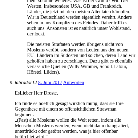
mehr so ohne weiteres. Was ist der Grund? Wir. Der
Westen. Insbesondere USA, GB und Frankreich,
Länder, die jetzt mit den meisten Attentaten kämpfen.
Wir in Deutschland werden eigentlich verehrt. Andere
sehen in uns Komplizen des Feindes. Daher trifft es
auch uns. Ansonsten ist es natürlich unser Wohlstand,
der lockt.
Die meisten Straftaten werden übrigens nicht von
Moslems verübt, sondern von Leuten aus den neuen
EU- Ländern im Südosten und solchen, deren Land wir
geholfen haben zu zerschlagen. Dazu gibt es ebenfalls
verlässliche Quellen (Willy Wimmer, Scholl-Latour,
Hörstel, Lüders).
labrador12
8. Juni 2017
Antworten
EsLieber Herr Droste,
Ich finde es hoeflich gesagt wirklich mutig, dass sie Ihre
Gegenthese mit einem so offensichtlichen Strawman
beginnen:
„(Fast) alle Moslems wollen die Welt retten, indem alle
Menschen Moslems werden, wenn nicht dann drangsaliert,
unterdrückt oder getötet werden, was ja hier offenbar
befürchtet wird.“