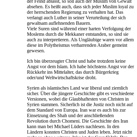
der Feind ablässt, so soll auch der Muslim von Gewalt
absehen. Es heißt auch, dass sich jeder Muslim loyal zu
der herrschenden Regierung zu verhalten hat. Das
verlangt auch Luther in seiner Verurteilung der sich
gewaltsam auflehnenden Bauern.
Viele Suren sind während einer harten Verfolgung der
Moslems durch die Mekkaner entstanden, so sind sie
auch zu interpretieren. Als Ungläubige waren vor allem
diese im Polytheismus verharrenden Araber gemeint
gewesen.
Ich bin überzeugter Christ und habe trotzdem keine
Angst vor dem Islam. Ich habe höchstens Angst vor der
Rückkehr ins Mittelalter, das durch Bürgerkrieg
oder/und Weltwirtschaftskrise droht.
Syrien als islamisches Land war liberal und ziemlich
sicher. Über die jüngere Geschichte gibt es veschiedene
Versionen, wobei die Glaubhaftesten von Christen in
Syrien stammen. Sicherlich ist die Justiz noch nicht auf
dem Standard von Europa. Iran war es auch bis zur
Einsetzung des Shah und der anschließenden
Revolution durch Chomeni. Die Geschichte des Iran
kann man bei Michael Lüders nachlesen. In den
Ländern konnten Christen und Juden leben. Jetzt nicht