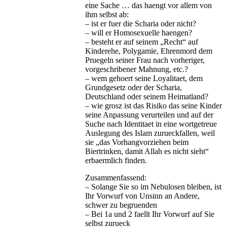
eine Sache … das haengt vor allem von
ihm selbst ab:
– ist er fuer die Scharia oder nicht?
– will er Homosexuelle haengen?
– besteht er auf seinem „Recht“ auf
Kinderehe, Polygamie, Ehrenmord dem
Pruegeln seiner Frau nach vorheriger,
vorgeschribener Mahnung, etc.?
– wem gehoert seine Loyalitaet, dem
Grundgesetz oder der Scharia,
Deutschland oder seinem Heimatland?
– wie grosz ist das Risiko das seine Kinder
seine Anpassung verurteilen und auf der
Suche nach Identitaet in eine wortgetreue
Auslegung des Islam zurueckfallen, weil
sie „das Vorhangvorziehen beim
Biertrinken, damit Allah es nicht sieht“
erbaermlich finden.
Zusammenfassend:
– Solange Sie so im Nebulosen bleiben, ist
Ihr Vorwurf von Unsinn an Andere,
schwer zu begruenden
– Bei 1a und 2 faellt Ihr Vorwurf auf Sie
selbst zurueck