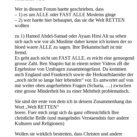
Wer in diesem Forum haette geschrieben, dass
– 1) es um ALLE oder FAST ALLE Moslems ginge
– 2) wer haette hier behauptet, das sie die Welt RETTEN
wollten
zu 1) Hamed Abdel-Samad oder Ayaan Hirsi Ali ua sehen
sich nach wie vor als Muslime daher kenne ich keinen der so
bloed waere ALLE zu sagen. Ihre Bekanntschaft ist mir
fremd.
Es geht auch nicht um FAST ALLE, es reicht eine genuegend
grosse Zahl. Ben Shapiro hat in einem seiner Videos zB die
Ergebnisse von Umfragen zusammengefasst. Da kommen
auch England und Frankreich sowie die Herkunftslaender der
„noch nicht so lange hier lebenden“ vor. Es antwortet auf von
mir weiter oben angefuehrten Fragen (Scharia, …) zwischen
eine grosse Minderheit bis zu einer Mehrheit problematisch.
Sie sind der erste von dem ich in deisem Zusammenhang das
Wort „Welt RETTEN“
hoere. Fuer mich zeigt sich da ganz offensichtlich Ihre
christliche Brille (und mangelndes Verstaendnis fuer andere
Kulturen und Religionen)
Wollen sie wirklich bestreiten, dass Christen und andere