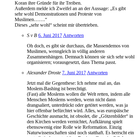
Koran ihre Gründe für ihr Treiben.
Außerdem melde ich Zweifel an an der Aussage: „Es gibt
sehr wohl Demonstrationen und Proteste von
Muslimen…….“
Dieses „sehr wohl“ scheint mir übertrieben.
S v B
6. Juni 2017
Antworten
Oh doch, es gibt sie durchaus, die Massendemos von
Muslimen, wenngleich in völlig anderen
Zusammenhängen. Demnach können sie sich sehr wohl
organisieren; vorausgesetzt, dass Thema passt.
Alexander Droste
7. Juni 2017
Antworten
Jetzt mal die Gegenthese: Ich nehme mal an, das
Moslem-Bashing ist berechtigt.
(Fast) alle Moslems wollen die Welt retten, indem alle
Menschen Moslems werden, wenn nicht dann
drangsaliert, unterdrückt oder getötet werden, was ja
hier offenbar befürchtet wird. Alles, was europäische
Geschichte ausmacht, ist obsolet, die „Götzenbilder“ in
den Kirchen werden vernichtet, Aufklärung spielt
ebensowenig eine Rolle wie Reformation. Einzig
Naturwissenschaften sind noch statthaft. Es herrscht ein