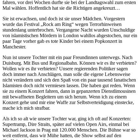
fahren, vor drei Wochen durfte sie bei der Landtagswahl zum ersten
Mal wählen. Hoffentlich hat sie die Richtigen angekreuzt…
Sie ist erwachsen, und doch ist sie unser Mädchen. Vorgestern
wurde das Festival „Rock am Ring“ wegen Terrorhinweisen
stundenlang unterbrochen. Vergangene Nacht wurden Unschuldige
von islamistischen Mördern in London wahllos abgestochen, nur ein
paar Tage vorher gab es tote Kinder bei einem Popkonzert in
Manchester.
Nun ist unsere Tochter mit ein paar Freundinnen unterwegs. Nach
Duisburg. Mit Bus und Regionalbahn. Können wir es ihr verbieten?
Wollen wir es ihr verbieten? Unsere regierenden Politiker sagen
doch immer nach Anschlägen, man solle die eigene Lebensweise
nicht verändern und sich den Spaß von ein paar tausend fanatischen
Islamisten doch nicht vermiesen lassen. Die haben gut reden. Wenn
sie zu einem Konzert fahren, dann in gepanzerten Dienstlimousinen
mit bewaffneten Begleitern um sich herum. Wenn ich zu einem
Konzert gehe und mir eine Waffe zur Selbstverteidigung einstecke,
mache ich mich strafbar.
Als ich so alt wie unsere Tochter war, ging ich oft auf Konzerten:
Supertramp, Dire Straits, später auf vielen Open Airs, einmal bei
Michael Jackson in Prag mit 120.000 Menschen. Die Bühne war so
weit entfernt, dass wir Mühe hatten, die Show selbst auf den