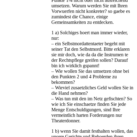
Punkte 1-4 nicht oder nicht ausreichend
umsetzen. Warum werden Sie mit Ihren
Vorwuerfen nicht konkreter? so gaebe es
zumindest die Chance, einige
Gemeinsamkeiten zu entdecken.
1 a) Solchiges hoert man immer wieder,
nur:
– ein Selbstmordattentaeter begeht mit
seiner Tat den Selbstmord. Bitte erklaren
sie mir doch, wie da da die Instrumen te
der Rechtspflege greifen sollen? Darauf
bin ich wirklich gspannt!
– Wie wollen Sie das umsetzen ohne bei
den Punkten 2 und 4 Probleme zu
bekommen?
– Wieviel zusaetzliches Geld wollen Sie in
die Hand nehmen?
– Was tun mit den im Netz gefischten? So
wie ich Sie einschaetze finden Sie jede
Menge Entschuldigungen, sind Ihre
vermeintlich harten Forderungen nur
Theaterdonner.
1 b) wenn Sie damit festhalten wollen, das
unsere Gerichte und Behoerden ihren