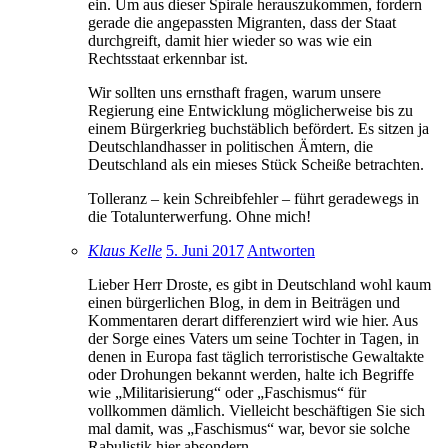
ein. Um aus dieser Spirale herauszukommen, fordern
gerade die angepassten Migranten, dass der Staat
durchgreift, damit hier wieder so was wie ein
Rechtsstaat erkennbar ist.
Wir sollten uns ernsthaft fragen, warum unsere
Regierung eine Entwicklung möglicherweise bis zu
einem Bürgerkrieg buchstäblich befördert. Es sitzen ja
Deutschlandhasser in politischen Ämtern, die
Deutschland als ein mieses Stück Scheiße betrachten.
Tolleranz – kein Schreibfehler – führt geradewegs in
die Totalunterwerfung. Ohne mich!
Klaus Kelle
5. Juni 2017
Antworten
Lieber Herr Droste, es gibt in Deutschland wohl kaum
einen bürgerlichen Blog, in dem in Beiträgen und
Kommentaren derart differenziert wird wie hier. Aus
der Sorge eines Vaters um seine Tochter in Tagen, in
denen in Europa fast täglich terroristische Gewaltakte
oder Drohungen bekannt werden, halte ich Begriffe
wie „Militarisierung“ oder „Faschismus“ für
vollkommen dämlich. Vielleicht beschäftigen Sie sich
mal damit, was „Faschismus“ war, bevor sie solche
Rabulistik hier absondern.