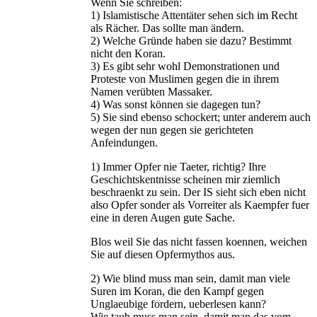
Wenn Sie schreiben:
1) Islamistische Attentäter sehen sich im Recht
als Rächer. Das sollte man ändern.
2) Welche Gründe haben sie dazu? Bestimmt
nicht den Koran.
3) Es gibt sehr wohl Demonstrationen und
Proteste von Muslimen gegen die in ihrem
Namen verübten Massaker.
4) Was sonst können sie dagegen tun?
5) Sie sind ebenso schockert; unter anderem auch
wegen der nun gegen sie gerichteten
Anfeindungen.
1) Immer Opfer nie Taeter, richtig? Ihre
Geschichtskentnisse scheinen mir ziemlich
beschraenkt zu sein. Der IS sieht sich eben nicht
also Opfer sonder als Vorreiter als Kaempfer fuer
eine in deren Augen gute Sache.
Blos weil Sie das nicht fassen koennen, weichen
Sie auf diesen Opfermythos aus.
2) Wie blind muss man sein, damit man viele
Suren im Koran, die den Kampf gegen
Unglaeubige fordern, ueberlesen kann?
Wie taub muss man sein, damit man das vom