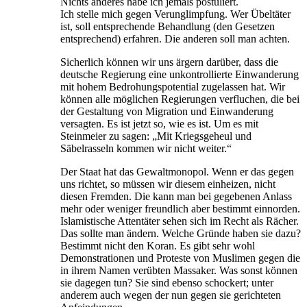
Nichts anderes habe ich jemals postuliert.
Ich stelle mich gegen Verunglimpfung. Wer Übeltäter
ist, soll entsprechende Behandlung (den Gesetzen
entsprechend) erfahren. Die anderen soll man achten.
Sicherlich können wir uns ärgern darüber, dass die
deutsche Regierung eine unkontrollierte Einwanderung
mit hohem Bedrohungspotential zugelassen hat. Wir
können alle möglichen Regierungen verfluchen, die bei
der Gestaltung von Migration und Einwanderung
versagten. Es ist jetzt so, wie es ist. Um es mit
Steinmeier zu sagen: „Mit Kriegsgeheul und
Säbelrasseln kommen wir nicht weiter.“
Der Staat hat das Gewaltmonopol. Wenn er das gegen
uns richtet, so müssen wir diesem einheizen, nicht
diesen Fremden. Die kann man bei gegebenen Anlass
mehr oder weniger freundlich aber bestimmt einnorden.
Islamistische Attentäter sehen sich im Recht als Rächer.
Das sollte man ändern. Welche Gründe haben sie dazu?
Bestimmt nicht den Koran. Es gibt sehr wohl
Demonstrationen und Proteste von Muslimen gegen die
in ihrem Namen verübten Massaker. Was sonst können
sie dagegen tun? Sie sind ebenso schockert; unter
anderem auch wegen der nun gegen sie gerichteten