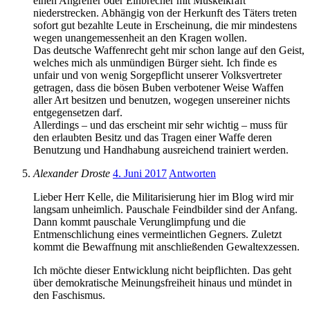
einen Angreifer oder Einbrecher mit Muskelkraft
niederstrecken. Abhängig von der Herkunft des Täters treten
sofort gut bezahlte Leute in Erscheinung, die mir mindestens
wegen unangemessenheit an den Kragen wollen.
Das deutsche Waffenrecht geht mir schon lange auf den Geist,
welches mich als unmündigen Bürger sieht. Ich finde es
unfair und von wenig Sorgepflicht unserer Volksvertreter
getragen, dass die bösen Buben verbotener Weise Waffen
aller Art besitzen und benutzen, wogegen unsereiner nichts
entgegensetzen darf.
Allerdings – und das erscheint mir sehr wichtig – muss für
den erlaubten Besitz und das Tragen einer Waffe deren
Benutzung und Handhabung ausreichend trainiert werden.
Alexander Droste
4. Juni 2017
Antworten
Lieber Herr Kelle, die Militarisierung hier im Blog wird mir
langsam unheimlich. Pauschale Feindbilder sind der Anfang.
Dann kommt pauschale Verunglimpfung und die
Entmenschlichung eines vermeintlichen Gegners. Zuletzt
kommt die Bewaffnung mit anschließenden Gewaltexzessen.
Ich möchte dieser Entwicklung nicht beipflichten. Das geht
über demokratische Meinungsfreiheit hinaus und mündet in
den Faschismus.