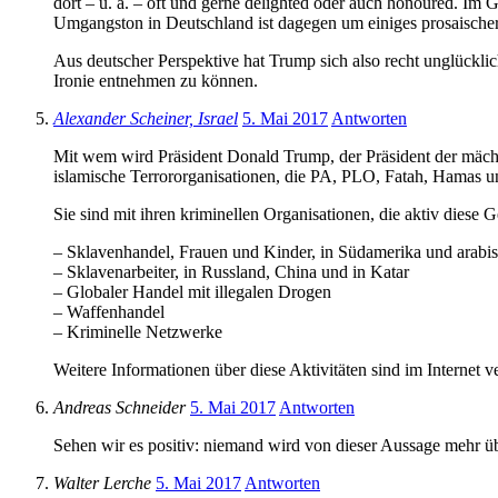
dort – u. a. – oft und gerne delighted oder auch honoured. Im 
Umgangston in Deutschland ist dagegen um einiges prosaischer (
Aus deutscher Perspektive hat Trump sich also recht unglücklic
Ironie entnehmen zu können.
Alexander Scheiner, Israel
5. Mai 2017
Antworten
Mit wem wird Präsident Donald Trump, der Präsident der mächt
islamische Terrororganisationen, die PA, PLO, Fatah, Hamas und
Sie sind mit ihren kriminellen Organisationen, die aktiv diese 
– Sklavenhandel, Frauen und Kinder, in Südamerika und arabi
– Sklavenarbeiter, in Russland, China und in Katar
– Globaler Handel mit illegalen Drogen
– Waffenhandel
– Kriminelle Netzwerke
Weitere Informationen über diese Aktivitäten sind im Internet v
Andreas Schneider
5. Mai 2017
Antworten
Sehen wir es positiv: niemand wird von dieser Aussage mehr ü
Walter Lerche
5. Mai 2017
Antworten