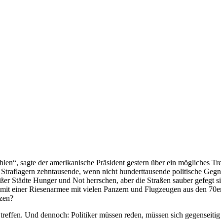
len“, sagte der amerikanische Präsident gestern über ein mögliches T
 in Straflagern zehntausende, wenn nicht hunderttausende politische G
er Städte Hunger und Not herrschen, aber die Straßen sauber gefegt s
 mit einer Riesenarmee mit vielen Panzern und Flugzeugen aus den 70e
tzen?
u treffen. Und dennoch: Politiker müssen reden, müssen sich gegenseit