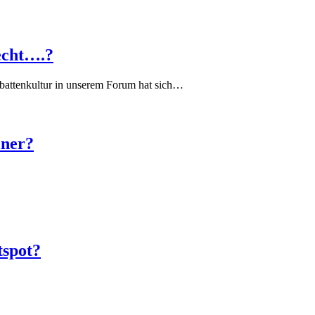
echt….?
battenkultur in unserem Forum hat sich…
iner?
tspot?