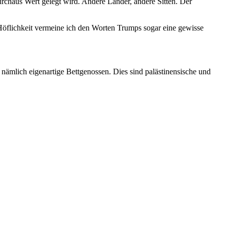
urchaus Wert gelegt wird. Andere Länder, andere Sitten. Der
r Höflichkeit vermeine ich den Worten Trumps sogar eine gewisse
ämlich eigenartige Bettgenossen. Dies sind palästinensische und