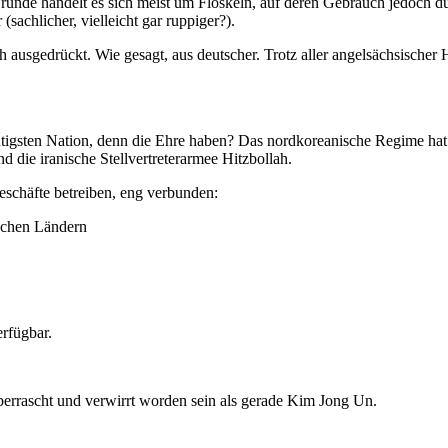
Grunde handelt es sich meist um Floskeln, auf deren Gebrauch jedoch d
sachlicher, vielleicht gar ruppiger?).
h ausgedrückt. Wie gesagt, aus deutscher. Trotz aller angelsächsische
igsten Nation, denn die Ehre haben? Das nordkoreanische Regime hat n
 die iranische Stellvertreterarmee Hitzbollah.
Geschäfte betreiben, eng verbunden:
schen Ländern
erfügbar.
berrascht und verwirrt worden sein als gerade Kim Jong Un.