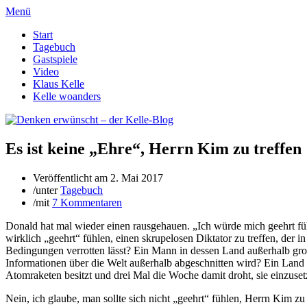
Menü
Start
Tagebuch
Gastspiele
Video
Klaus Kelle
Kelle woanders
Es ist keine „Ehre“, Herrn Kim zu treffen
Veröffentlicht am
2. Mai 2017
/
unter
Tagebuch
/
mit
7 Kommentaren
Donald hat mal wieder einen rausgehauen. „Ich würde mich geehrt füh
wirklich „geehrt“ fühlen, einen skrupelosen Diktator zu treffen, der
Bedingungen verrotten lässt? Ein Mann in dessen Land außerhalb groß
Informationen über die Welt außerhalb abgeschnitten wird? Ein Land
Atomraketen besitzt und drei Mal die Woche damit droht, sie einzuse
Nein, ich glaube, man sollte sich nicht „geehrt“ fühlen, Herrn Kim z