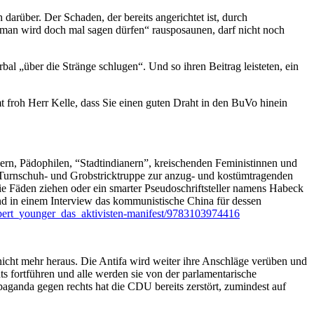
darüber. Der Schaden, der bereits angerichtet ist, durch
on „man wird doch mal sagen dürfen“ rausposaunen, darf nicht noch
al „über die Stränge schlugen“. Und so ihren Beitrag leisteten, ein
t froh Herr Kelle, dass Sie einen guten Draht in den BuVo hinein
rn, Pädophilen, “Stadtindianern”, kreischenden Feministinnen und
t-, Turnschuh- und Grobstricktruppe zur anzug- und kostümtragenden
ie Fäden ziehen oder ein smarter Pseudoschriftsteller namens Habeck
nd in einem Interview das kommunistische China für dessen
upert_younger_das_aktivisten-manifest/9783103974416
nicht mehr heraus. Die Antifa wird weiter ihre Anschläge verüben und
s fortführen und alle werden sie von der parlamentarische
paganda gegen rechts hat die CDU bereits zerstört, zumindest auf