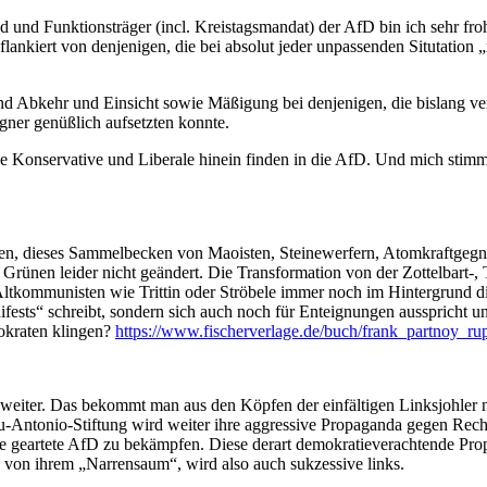
 und Funktionsträger (incl. Kreistagsmandat) der AfD bin ich sehr froh 
, flankiert von denjenigen, die bei absolut jeder unpassenden Situtati
nd Abkehr und Einsicht sowie Mäßigung bei denjenigen, die bislang verb
egner genüßlich aufsetzten konnte.
ne Konservative und Liberale hinein finden in die AfD. Und mich stimm
ren, dieses Sammelbecken von Maoisten, Steinewerfern, Atomkraftgegne
en Grünen leider nicht geändert. Die Transformation von der Zottelbar
 Altkommunisten wie Trittin oder Ströbele immer noch im Hintergrund d
sts“ schreibt, sondern sich auch noch für Enteignungen ausspricht u
mokraten klingen?
https://www.fischerverlage.de/buch/frank_partnoy_r
so weiter. Das bekommt man aus den Köpfen der einfältigen Linksjohler 
-Antonio-Stiftung wird weiter ihre aggressive Propaganda gegen Recht
 wie geartete AfD zu bekämpfen. Diese derart demokratieverachtende Pro
ch von ihrem „Narrensaum“, wird also auch sukzessive links.