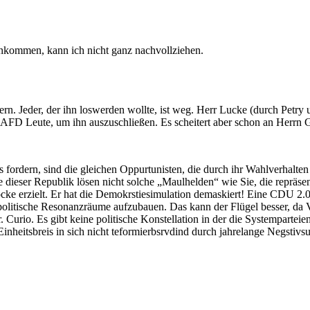
onkommen, kann ich nicht ganz nachvollziehen.
rn. Jeder, der ihn loswerden wollte, ist weg. Herr Lucke (durch Petry 
en AFD Leute, um ihn auszuschließen. Es scheitert aber schon an Herrn 
s fordern, sind die gleichen Oppurtunisten, die durch ihr Wahlverhalte
dieser Republik lösen nicht solche „Maulhelden“ wie Sie, die repräsen
 erzielt. Er hat die Demokrstiesimulation demaskiert! Eine CDU 2.0 
olitische Resonanzräume aufzubauen. Das kann der Flügel besser, da Vo
Dr. Curio. Es gibt keine politische Konstellation in der die Systempart
Einheitsbreis in sich nicht teformierbsrvdind durch jahrelange Negstiv