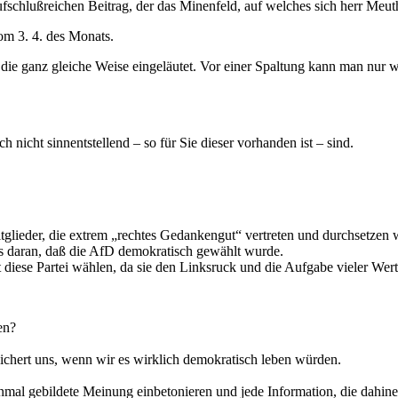
chlußreichen Beitrag, der das Minenfeld, auf welches sich herr Meuthe
om 3. 4. des Monats.
die ganz gleiche Weise eingeläutet. Vor einer Spaltung kann man nur 
ch nicht sinnentstellend – so für Sie dieser vorhanden ist – sind.
tglieder, die extrem „rechtes Gedankengut“ vertreten und durchsetzen w
hts daran, daß die AfD demokratisch gewählt wurde.
zt diese Partei wählen, da sie den Linksruck und die Aufgabe vieler We
en?
ichert uns, wenn wir es wirklich demokratisch leben würden.
inmal gebildete Meinung einbetonieren und jede Information, die dahine