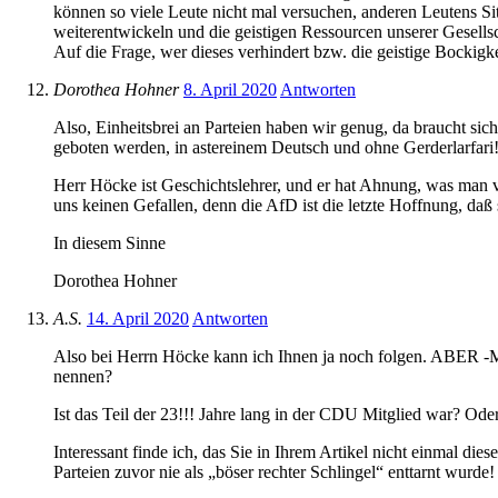
können so viele Leute nicht mal versuchen, anderen Leutens 
weiterentwickeln und die geistigen Ressourcen unserer Gesells
Auf die Frage, wer dieses verhindert bzw. die geistige Bockigke
Dorothea Hohner
8. April 2020
Antworten
Also, Einheitsbrei an Parteien haben wir genug, da braucht s
geboten werden, in astereinem Deutsch und ohne Gerderlarfari
Herr Höcke ist Geschichtslehrer, und er hat Ahnung, was man v
uns keinen Gefallen, denn die AfD ist die letzte Hoffnung, daß
In diesem Sinne
Dorothea Hohner
A.S.
14. April 2020
Antworten
Also bei Herrn Höcke kann ich Ihnen ja noch folgen. ABER -Ma
nennen?
Ist das Teil der 23!!! Jahre lang in der CDU Mitglied war? Ode
Interessant finde ich, das Sie in Ihrem Artikel nicht einmal di
Parteien zuvor nie als „böser rechter Schlingel“ enttarnt wurde!