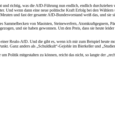
t und richtig, was die AfD-Führung nun endlich, endlich durchziehen w
thater. Und wenn dann eine neue politische Kraft Erfolg bei den Wählern
g Meuten und fast der gesamte AfD-Bundesvorstand weiß das, und sie sin
eses Sammelbecken von Maoisten, Steinewerfern, Atomkraftgegnern, Päd
gezogen, und sie haben gewonnen. Um den Preis, dass sie heute leider
t einer Realo-AfD. Und die gibt es, wenn ich mir zum Beispiel heute 
unkt. Ganz anders als „Schuldkult“-Gejohle im Bierkeller und „Studie
r um Politik mitgestalten zu können, reicht das nicht, so langte der „re