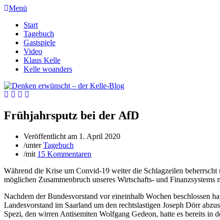
Menü
Start
Tagebuch
Gastspiele
Video
Klaus Kelle
Kelle woanders
Frühjahrsputz bei der AfD
Veröffentlicht am
1. April 2020
/
unter
Tagebuch
/
mit
15 Kommentaren
Während die Krise um Convid-19 weiter die Schlagzeilen beherrsch
möglichen Zusammenbruch unseres Wirtschafts- und Finanzsystems ma
Nachdem der Bundesvorstand vor eineinhalb Wochen beschlossen hat, d
Landesvorstand im Saarland um den rechtslastigen Joseph Dörr abzu
Spezi, den wirren Antisemiten Wolfgang Gedeon, hatte es bereits in 