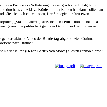
ill: den Prozess der Selbstreinigung energisch zum Erfolg führen.
 und durchaus viele kluge Köpfe in ihren Reihen hat, dann sollte man
d offensichtlich entschlossen, ihre Strategie durchzusetzen.
ophilen, „Stadtindianern“, kreischenden Feministinnen und Jutta
 weitgehend die politische Agenda in Deutschland bestimmen und
morgen das aktuelle Video der Bundestagsabgeordneten Corinna
nreisen“ nach Braunau.
chte Narrensaum“ (O-Ton Beatrix von Storch) alles zu zerstören droht,