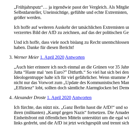
„Frühjahrsputz“… ja irgendwie passt der Vergleich. Als Mitglied
Selbstdarsteller, Uneinsichtige, gefühlte und echte Extremisten
größer werden.
Ich hoffe auf weiteren Auskehr der tatsächlichen Extremisten u
verzerrtes Bild der AfD zu zeichnen, auf das der politischen G
Und ich hoffe, dass viele noch bislang zu Recht unentschlosse
haben. Danke für diesen Bericht!
Werner Meier
1. April 2020
Antworten
„Auch hier erinnere ich noch einmal an die Grünen vor 35 Jah
Jutta “Haste mal ‘nen Euro?” Ditfurth.“ So viel hat sich bei d
Ideologentruppe halte ich für viel gefährlicher. Wenn stramme
nicht nur das Vorwort zum „Update des Kommunistischen Manife
„Effizienz“ lobt, sollten doch sämtliche Alarmglocken bei De
Alexander Droste
1. April 2020
Antworten
Ich fürchte, das nützt nix. „Ganz Berlin hasst die AfD!“ und 
ihren (militanten) „Kampf gegen Nazis“ fortsetzen. Die Amadeu
Einheitsfront mit öffentlichen Mitteln unterstützt um die egal
links gedreht, und die AfD ist jetzt weichgespült und trennt si