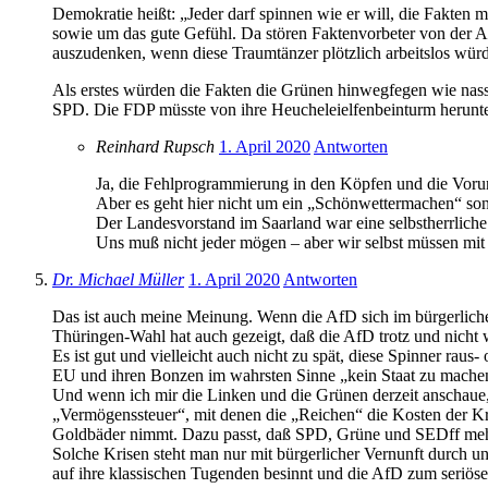
Demokratie heißt: „Jeder darf spinnen wie er will, die Fakten 
sowie um das gute Gefühl. Da stören Faktenvorbeter von der Af
auszudenken, wenn diese Traumtänzer plötzlich arbeitslos wür
Als erstes würden die Fakten die Grünen hinwegfegen wie nass
SPD. Die FDP müsste von ihre Heucheleielfenbeinturm herunte
Reinhard Rupsch
1. April 2020
Antworten
Ja, die Fehlprogrammierung in den Köpfen und die Vorurt
Aber es geht hier nicht um ein „Schönwettermachen“ son
Der Landesvorstand im Saarland war eine selbstherrlich
Uns muß nicht jeder mögen – aber wir selbst müssen mit
Dr. Michael Müller
1. April 2020
Antworten
Das ist auch meine Meinung. Wenn die AfD sich im bürgerlic
Thüringen-Wahl hat auch gezeigt, daß die AfD trotz und nicht
Es ist gut und vielleicht auch nicht zu spät, diese Spinner raus
EU und ihren Bonzen im wahrsten Sinne „kein Staat zu machen
Und wenn ich mir die Linken und die Grünen derzeit anschaue, d
„Vermögenssteuer“, mit denen die „Reichen“ die Kosten der Kris
Goldbäder nimmt. Dazu passt, daß SPD, Grüne und SEDff meh
Solche Krisen steht man nur mit bürgerlicher Vernunft durch u
auf ihre klassischen Tugenden besinnt und die AfD zum seriös