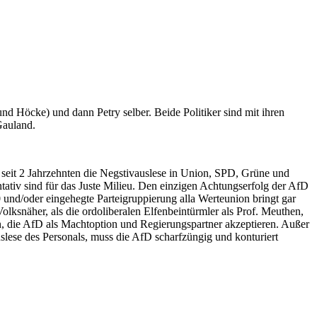
und Höcke) und dann Petry selber. Beide Politiker sind mit ihren
Gauland.
n seit 2 Jahrzehnten die Negstivauslese in Union, SPD, Grüne und
tativ sind für das Juste Milieu. Den einzigen Achtungserfolg der AfD
und/oder eingehegte Parteigruppierung alla Werteunion bringt gar
lksnäher, als die ordoliberalen Elfenbeintürmler als Prof. Meuthen,
eien, die AfD als Machtoption und Regierungspartner akzeptieren. Außer
suslese des Personals, muss die AfD scharfzüngig und konturiert