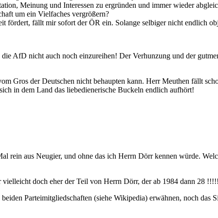
Sitation, Meinung und Interessen zu ergründen und immer wieder abgl
chaft um ein Vielfaches vergrößern?
it fördert, fällt mir sofort der ÖR ein. Solange selbiger nicht endlich 
ich die AfD nicht auch noch einzureihen! Der Verhunzung und der gutme
!
om Gros der Deutschen nicht behaupten kann. Herr Meuthen fällt schon 
 sich in dem Land das liebedienerische Buckeln endlich aufhört!
l rein aus Neugier, und ohne das ich Herrn Dörr kennen würde. Welcher
r vielleicht doch eher der Teil von Herrn Dörr, der ab 1984 dann 28 !!!
ese beiden Parteimitgliedschaften (siehe Wikipedia) erwähnen, noch das 