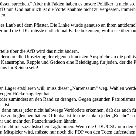
müssen sprechen.“ Aber mit Fakten haben es unsere Politiker ja nicht 
D nur. Und natürlich ist die Vorteilsnahme nicht zu vergessen, immer
den.
es Laub auf dem Pflaster. Die Linke würde genauso an ihren antidemok
r und die CDU müsste endlich mal Farbe bekennen, wofür sie überhaup
eile über die AfD wird das nicht ändern.
dern um die Umsetzung der eigenen innersten Ansprüche an die politi
e Katastrophe, Repple und Gedeon eine Beleidigung für jeden, der die
 uns im Reinen sein!
hen Lager etablieren will, muss dieser „Narrensaum“ weg. Wahlen we
 wegen Höcke zugelegt hat.
- oder zumindest an den Rand zu drängen. Gegen gesunden Patriotismus is
“ ist.
ann muss jeder nicht halbwegs Verblödete erkennen, daß das auch für di
e zu begleichen hätten. Offenbar ist für die Linken jeder „Reiche“ so
r und mehr den Panzerknackern ähneln.
nd nicht mit sozialistischen Tagträumen. Wenn die CDU/CSU nun den Sc
en Mitspieler wird, müsste nur noch die FDP von den Toten auferstehe