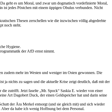
so. Da geht es um Moral, und zwar um dogmatisch vordefinierte Moral,
hin ist jedes Pöstchen mit einem üppigen Obulus verbunden. Nicht
ratischen Thesen zerschellen wie die inzwischen völlig abgedrehte
t noch steht.
sche Hygiene.
 Programmatik der AfD ernst nimmt.
rden zudem mehr im Westen und weniger im Osten gewonnen. Die
t ja nichts zu sagen und die aktuelle Krise zeigt deutlich, daß mit der
e zutrifft. Jetzt faselte „Mr. Spock“ Saskia E. wieder von einer
 eine Art Dagobert Duck, der einen Geldspeicher hat und darin seine
hutt der Ära Merkel entsorgt (und sie gleich mit) und sich wieder
n. Aber da habe ich wenig Hoffnung bei dem Personal.