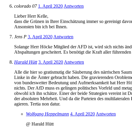
colorado 07
1. April 2020
Antworten
Lieber Herr Kelle,
dass die Grünen in Ihrer Einschätzung immer so gereinigt dav
Ansonsten bin ich bei Ihnen.
Jens P
3. April 2020
Antworten
Solange Herr Höcke Mitglied der AFD ist, wird sich nichts ände
Abspaltungen gescheitert. Es benötigt die Kraft aller führend
Harald Hütt
3. April 2020
Antworten
Alle die hier so gratismutig die Säuberung des närrischen Saum
Linke in die Ämter gebracht haben. Die gravierenden Orobleme 
von bundesweiter Bedeutung und Aufmerksamkeit hat Herr Höcke
nichts. Der AfD muss es gelingen politisches Vorfeld und metap
obwohl ich ihn schätze. Einer der beide Strategien vereint ist 
der absoluten Mehrheit. Und da die Parteien des multilateralen 
agieren. Tertia non datur.
Wolfgang Heppelmann
4. April 2020
Antworten
@ Harald Hütt