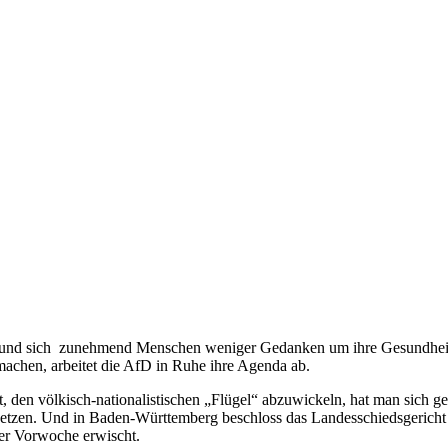
t und sich zunehmend Menschen weniger Gedanken um ihre Gesundheit
chen, arbeitet die AfD in Ruhe ihre Agenda ab.
en völkisch-nationalistischen „Flügel“ abzuwickeln, hat man sich gest
setzen. Und in Baden-Württemberg beschloss das Landesschiedsgericht
der Vorwoche erwischt.