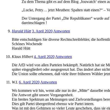
Zu dem Thema gibt es auf dem Blog ‚Jouwatch‘ einen aufs
„Lucke, Petry… jetzt Meuthen: Spalten statt einen?“ – V
Der Untergang der Partei „Die Republikaner“ wurde auf 
dareinschlagen !
Harald Hütt
3. April 2020
Antworten
Bitte entschuldigen Sie diverse Rechtschreibfehler, die hoffentli
Schönes Wochende
Harald Hütt
Klaus Hilbert
4. April 2020
Antworten
Die AfD wird von allen Parteien bekämpft. Natürlich hat sie Mi
später eingegliedert oder ausgegrenzt hat. Das ändert aber nic
Die Union sollte erkennen, daß viele ihrer früheren Wähler jet
W.L
6. April 2020
Antworten
Wo kommen wir hin, wenn alle nur in der „Mitte“ dasselbe red
Die Antwort gibt unsere Vergangenheit.
Ein breites Spektrum an Meinungen und Zielvorstellungen bere
Dies gilt Partei übergreifend ebenso wie Partei intern.
Was ist mit den Gehirnen so vieler Leute geschehen, dass sie e