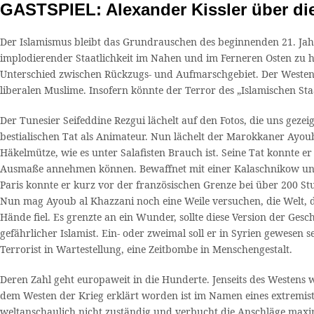
GASTSPIEL: Alexander Kissler über di
Der Islamismus bleibt das Grundrauschen des beginnenden 21. Jahr
implodierender Staatlichkeit im Nahen und im Ferneren Osten zu ha
Unterschied zwischen Rückzugs- und Aufmarschgebiet. Der Westen i
liberalen Muslime. Insofern könnte der Terror des „Islamischen Sta
Der Tunesier Seifeddine Rezgui lächelt auf den Fotos, die uns gez
bestialischen Tat als Animateur. Nun lächelt der Marokkaner Ayoub
Häkelmütze, wie es unter Salafisten Brauch ist. Seine Tat konnte e
Ausmaße annehmen können. Bewaffnet mit einer Kalaschnikow un
Paris konnte er kurz vor der französischen Grenze bei über 200 S
Nun mag Ayoub al Khazzani noch eine Weile versuchen, die Welt, di
Hände fiel. Es grenzte an ein Wunder, sollte diese Version der Gesch
gefährlicher Islamist. Ein- oder zweimal soll er in Syrien gewesen 
Terrorist in Wartestellung, eine Zeitbombe in Menschengestalt.
Deren Zahl geht europaweit in die Hunderte. Jenseits des Westens w
dem Westen der Krieg erklärt worden ist im Namen eines extremist
weltanschaulich nicht zuständig und verbucht die Anschläge maxim