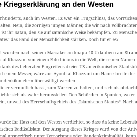
e Kriegserklärung an den Westen
hunderts, auch im Westen. Es war ein Trugschluss, das Vorrücken d
lten. Nein, die zornigen jungen Männer, die wir nach vollbrachter
st ihr Satan, den sie auf satanische Weise bekämpfen. Zu Menschen
ates“ das Band der Menschlichkeit stärken. Doch tut er es?
eigt wurden nach seinem Massaker an knapp 40 Urlaubern am Strand 
 al Khazzani von einem Foto hinaus in die Welt, die seinen Namen b
r dank des beherzten Eingreifens dreier US-amerikanischer Staatsbür
d einem Messer, wäre aus Ayoub al Khazzani um Haaresbreite de
tundenkilometern überwältigt werden.
e er vermutlich hasst, zum Narren zu halten, und sich als obdachl
ichte sich als wahr herausstellen. Den Behörden in Spanien, wo er Au
sein, unweit des Herrschaftsgebiets des „Islamischen Staates“. Nach 
urde ihr Hass auf den Westen verdichtet, so dass da keine Lebenslu
ischen Radikalislam. Der Ausgang dieses Krieges wird von der Antw
al unspezifisch unter Terrorismus oder Bandenkriminalität, kann e