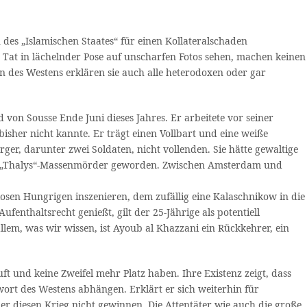
es „Islamischen Staates“ für einen Kollateralschaden
 Tat in lächelnder Pose auf unscharfen Fotos sehen, machen keinen
 des Westens erklären sie auch alle heterodoxen oder gar
von Sousse Ende Juni dieses Jahres. Er arbeitete vor seiner
isher nicht kannte. Er trägt einen Vollbart und eine weiße
ger, darunter zwei Soldaten, nicht vollenden. Sie hätte gewaltige
r „Thalys“-Massenmörder geworden. Zwischen Amsterdam und
osen Hungrigen inszenieren, dem zufällig eine Kalaschnikow in die
fenthaltsrecht genießt, gilt der 25-Jährige als potentiell
allem, was wir wissen, ist Ayoub al Khazzani ein Rückkehrer, ein
ft und keine Zweifel mehr Platz haben. Ihre Existenz zeigt, dass
ort des Westens abhängen. Erklärt er sich weiterhin für
r diesen Krieg nicht gewinnen. Die Attentäter wie auch die große