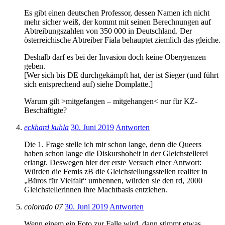
Es gibt einen deutschen Professor, dessen Namen ich nicht
mehr sicher weiß, der kommt mit seinen Berechnungen auf
Abtreibungszahlen von 350 000 in Deutschland. Der
österreichische Abtreiber Fiala behauptet ziemlich das gleiche.
Deshalb darf es bei der Invasion doch keine Obergrenzen
geben.
[Wer sich bis DE durchgekämpft hat, der ist Sieger (und führt
sich entsprechend auf) siehe Domplatte.]
Warum gilt >mitgefangen – mitgehangen< nur für KZ-
Beschäftigte?
eckhard kuhla
30. Juni 2019
Antworten
Die 1. Frage stelle ich mir schon lange, denn die Queers
haben schon lange die Diskurshoheit in der Gleichstellerei
erlangt. Deswegen hier der erste Versuch einer Antwort:
Würden die Femis zB die Gleichstellungsstellen realiter in
„Büros für Vielfalt“ umbennen, würden sie den rd, 2000
Gleichstellerinnen ihre Machtbasis entziehen.
colorado 07
30. Juni 2019
Antworten
Wenn einem ein Foto zur Falle wird, dann stimmt etwas