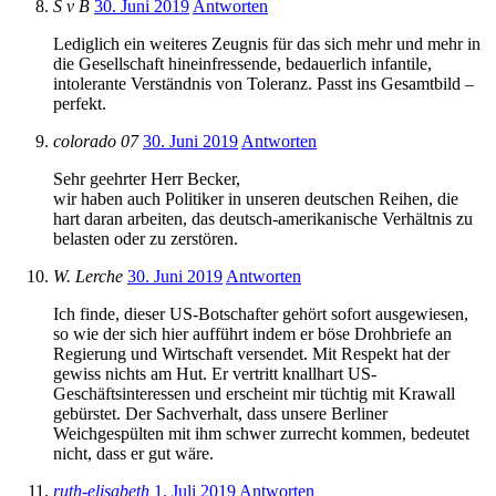
S v B
30. Juni 2019
Antworten
Lediglich ein weiteres Zeugnis für das sich mehr und mehr in
die Gesellschaft hineinfressende, bedauerlich infantile,
intolerante Verständnis von Toleranz. Passt ins Gesamtbild –
perfekt.
colorado 07
30. Juni 2019
Antworten
Sehr geehrter Herr Becker,
wir haben auch Politiker in unseren deutschen Reihen, die
hart daran arbeiten, das deutsch-amerikanische Verhältnis zu
belasten oder zu zerstören.
W. Lerche
30. Juni 2019
Antworten
Ich finde, dieser US-Botschafter gehört sofort ausgewiesen,
so wie der sich hier aufführt indem er böse Drohbriefe an
Regierung und Wirtschaft versendet. Mit Respekt hat der
gewiss nichts am Hut. Er vertritt knallhart US-
Geschäftsinteressen und erscheint mir tüchtig mit Krawall
gebürstet. Der Sachverhalt, dass unsere Berliner
Weichgespülten mit ihm schwer zurrecht kommen, bedeutet
nicht, dass er gut wäre.
ruth-elisabeth
1. Juli 2019
Antworten