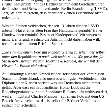
Frauenbeauftragte_*In
des Bezirks hat nun dem Geschäftsführer
des Lesben- und Schwulenverbandes Berlin-Brandenburg (LSVD),
Jörg Steinert, mitgeteilt, dass er auf der kleinen Feierstunde nicht
reden darf.
Was hat Steinert verbrochen, der seit 13 Jahren für den LSVD
arbeitet? Hat er einer alten Frau ihre Handtasche geraubt? Hat er
Hundewelpen ertränkt? Besitzt er Kinderpornos? Wir wissen es
nicht. Der Grund, weshalb die Julia ihn nicht dabei haben will,
formuliert sie in einem Brief an Steinert:
„Sie sind auf einem Foto mit Richard Grenell zu sehen, der selbst
unter den Republikanern noch weit rechts steht. Wie passt das für
Sie zu den Themen Vielfalt, Toleranz & Respekt, die wir mit dem
Hissen der Fahne einfordern?“
Zu Erklärung: Richard Grenell ist der Botschafter der Vereinigten
Staaten in Deutschland, also unseres wichtigsten Verbündeten. Ein
Diplomat, der Klartext spricht, was uns Deutschen nicht immer
gefällt. Aber dass ein hauptamtlicher Homo-Lobbyist die
Regenbogenfahne vor dem Spandauer Rathaus nicht mithissen darf,
weil er – nicht mit Charles Manson – auf einem Foto mit dem US-
Botschafter zu sehen ist, das ist selbst für Berliner Verhältnisse
einfach nur lächerlich.