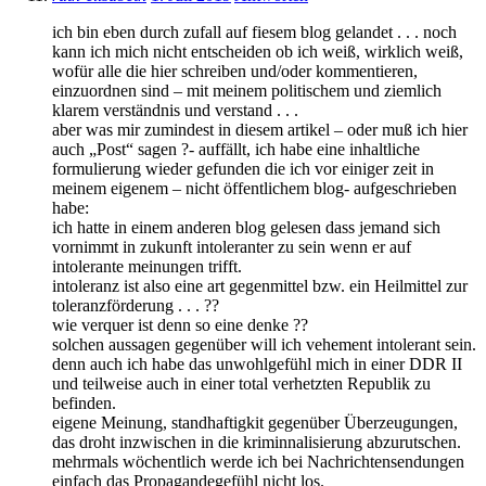
ich bin eben durch zufall auf fiesem blog gelandet . . . noch
kann ich mich nicht entscheiden ob ich weiß, wirklich weiß,
wofür alle die hier schreiben und/oder kommentieren,
einzuordnen sind – mit meinem politischem und ziemlich
klarem verständnis und verstand . . .
aber was mir zumindest in diesem artikel – oder muß ich hier
auch „Post“ sagen ?- auffällt, ich habe eine inhaltliche
formulierung wieder gefunden die ich vor einiger zeit in
meinem eigenem – nicht öffentlichem blog- aufgeschrieben
habe:
ich hatte in einem anderen blog gelesen dass jemand sich
vornimmt in zukunft intoleranter zu sein wenn er auf
intolerante meinungen trifft.
intoleranz ist also eine art gegenmittel bzw. ein Heilmittel zur
toleranzförderung . . . ??
wie verquer ist denn so eine denke ??
solchen aussagen gegenüber will ich vehement intolerant sein.
denn auch ich habe das unwohlgefühl mich in einer DDR II
und teilweise auch in einer total verhetzten Republik zu
befinden.
eigene Meinung, standhaftigkit gegenüber Überzeugungen,
das droht inzwischen in die kriminnalisierung abzurutschen.
mehrmals wöchentlich werde ich bei Nachrichtensendungen
einfach das Propagandegefühl nicht los.