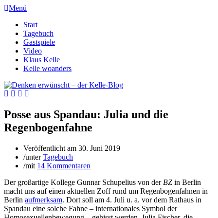
Menü
Start
Tagebuch
Gastspiele
Video
Klaus Kelle
Kelle woanders
Posse aus Spandau: Julia und die
Regenbogenfahne
Veröffentlicht am
30. Juni 2019
/
unter
Tagebuch
/
mit
14 Kommentaren
Der großartige Kollege Gunnar Schupelius von der
BZ
in Berlin
macht uns auf einen aktuellen Zoff rund um Regenbogenfahnen in
Berlin
aufmerksam
. Dort soll am 4. Juli u. a. vor dem Rathaus in
Spandau eine solche Fahne – internationales Symbol der
Homosexuellenbewegung – gehisst werden. Julia Fischer, die