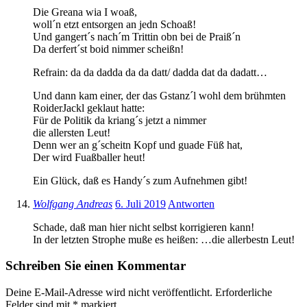
Die Greana wia I woaß,
woll´n etzt entsorgen an jedn Schoaß!
Und gangert´s nach´m Trittin obn bei de Praiß´n
Da derfert´st boid nimmer scheißn!
Refrain: da da dadda da da datt/ dadda dat da dadatt…
Und dann kam einer, der das Gstanz´l wohl dem brühmten
RoiderJackl geklaut hatte:
Für de Politik da kriang´s jetzt a nimmer
die allersten Leut!
Denn wer an g´scheitn Kopf und guade Füß hat,
Der wird Fuaßballer heut!
Ein Glück, daß es Handy´s zum Aufnehmen gibt!
Wolfgang Andreas
6. Juli 2019
Antworten
Schade, daß man hier nicht selbst korrigieren kann!
In der letzten Strophe muße es heißen: …die allerbestn Leut!
Schreiben Sie einen Kommentar
Deine E-Mail-Adresse wird nicht veröffentlicht.
Erforderliche
Felder sind mit
*
markiert