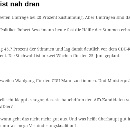
ist nah dran
iten Umfrage bei 20 Prozent Zustimmung. Aber Umfragen sind das
Politiker Robert Sesselmann heute fast die Hälfte der Stimmen er
g 46,7 Prozent der Stimmen und lag damit deutlich vor dem CDU-K
nt. Die Stichwahl ist in zwei Wochen für den 25. Juni geplant.
zweiten Wahlgang für den CDU-Mann zu stimmen. Und Ministerpräs
eicht klappt es sogar, dass sie hauchdünn den AfD-Kandidaten ve
AfDler?
dwann geht das nicht mehr gut aus. Und was heißt überhaupt gut
nur als mega Verhinderungskoalition?