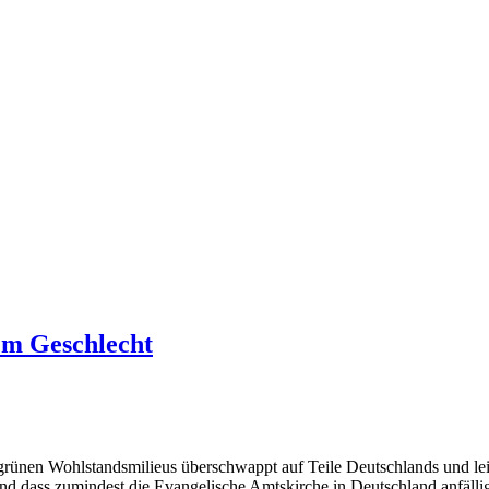
em Geschlecht
ünen Wohlstandsmilieus überschwappt auf Teile Deutschlands und leide
d dass zumindest die Evangelische Amtskirche in Deutschland anfällig fü