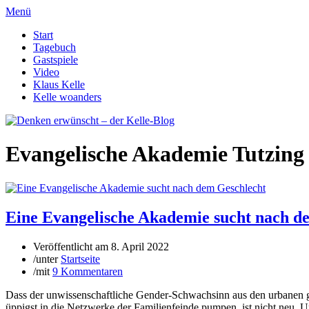
Menü
Start
Tagebuch
Gastspiele
Video
Klaus Kelle
Kelle woanders
Evangelische Akademie Tutzing
Eine Evangelische Akademie sucht nach d
Veröffentlicht am
8. April 2022
/
unter
Startseite
/
mit
9 Kommentaren
Dass der unwissenschaftliche Gender-Schwachsinn aus den urbanen gr
üppigst in die Netzwerke der Familienfeinde pumpen, ist nicht neu. Un