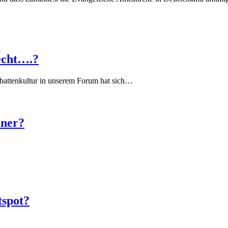
echt….?
battenkultur in unserem Forum hat sich…
iner?
tspot?