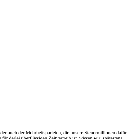
r auch der Mehrheitsparteien, die unsere Steuermillionen dafür
r derlei überflüssigen Zeitvertreib ist, wissen wir spätestens,