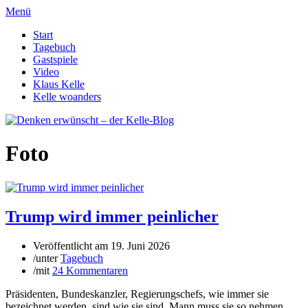
Menü
Start
Tagebuch
Gastspiele
Video
Klaus Kelle
Kelle woanders
Foto
Trump wird immer peinlicher
Veröffentlicht am
19. Juni 2026
/
unter
Tagebuch
/
mit
24 Kommentaren
Präsidenten, Bundeskanzler, Regierungschefs, wie immer sie
bezeichnet werden, sind wie sie sind. Mann muss sie so nehmen,