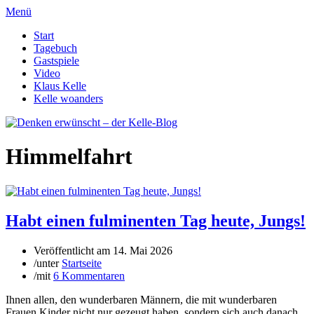
Menü
Start
Tagebuch
Gastspiele
Video
Klaus Kelle
Kelle woanders
Himmelfahrt
Habt einen fulminenten Tag heute, Jungs!
Veröffentlicht am
14. Mai 2026
/
unter
Startseite
/
mit
6 Kommentaren
Ihnen allen, den wunderbaren Männern, die mit wunderbaren
Frauen Kinder nicht nur gezeugt haben, sondern sich auch danach