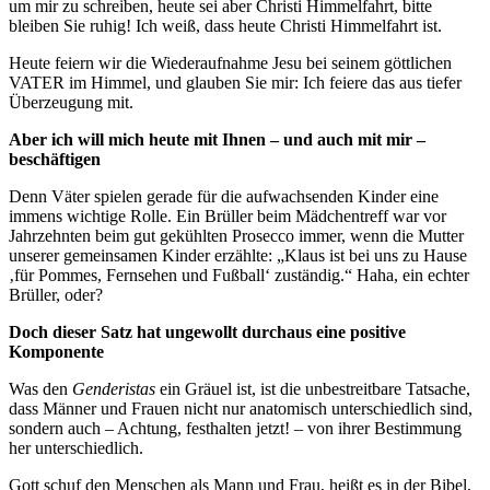
um mir zu schreiben, heute sei aber Christi Himmelfahrt, bitte
bleiben Sie ruhig! Ich weiß, dass heute Christi Himmelfahrt ist.
Heute feiern wir die Wiederaufnahme Jesu bei seinem göttlichen
VATER im Himmel, und glauben Sie mir: Ich feiere das aus tiefer
Überzeugung mit.
Aber ich will mich heute mit Ihnen – und auch mit mir –
beschäftigen
Denn Väter spielen gerade für die aufwachsenden Kinder eine
immens wichtige Rolle. Ein Brüller beim Mädchentreff war vor
Jahrzehnten beim gut gekühlten Prosecco immer, wenn die Mutter
unserer gemeinsamen Kinder erzählte: „Klaus ist bei uns zu Hause
‚für Pommes, Fernsehen und Fußball‘ zuständig.“ Haha, ein echter
Brüller, oder?
Doch dieser Satz hat ungewollt durchaus eine positive
Komponente
Was den
Genderistas
ein Gräuel ist, ist die unbestreitbare Tatsache,
dass Männer und Frauen nicht nur anatomisch unterschiedlich sind,
sondern auch – Achtung, festhalten jetzt! – von ihrer Bestimmung
her unterschiedlich.
Gott schuf den Menschen als Mann und Frau, heißt es in der Bibel,