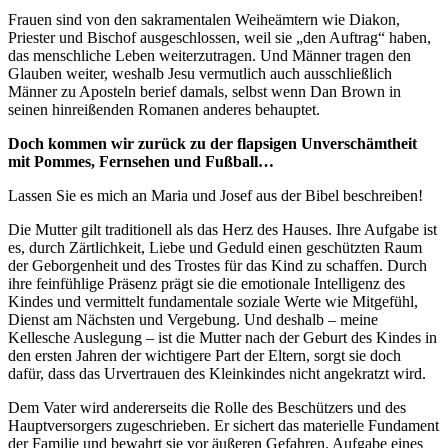
Frauen sind von den sakramentalen Weiheämtern wie Diakon,
Priester und Bischof ausgeschlossen, weil sie „den Auftrag“ haben,
das menschliche Leben weiterzutragen. Und Männer tragen den
Glauben weiter, weshalb Jesu vermutlich auch ausschließlich
Männer zu Aposteln berief damals, selbst wenn Dan Brown in
seinen hinreißenden Romanen anderes behauptet.
Doch kommen wir zurück zu der flapsigen Unverschämtheit
mit Pommes, Fernsehen und Fußball…
Lassen Sie es mich an Maria und Josef aus der Bibel beschreiben!
Die Mutter gilt traditionell als das Herz des Hauses. Ihre Aufgabe ist
es, durch Zärtlichkeit, Liebe und Geduld einen geschützten Raum
der Geborgenheit und des Trostes für das Kind zu schaffen. Durch
ihre feinfühlige Präsenz prägt sie die emotionale Intelligenz des
Kindes und vermittelt fundamentale soziale Werte wie Mitgefühl,
Dienst am Nächsten und Vergebung. Und deshalb – meine
Kellesche Auslegung – ist die Mutter nach der Geburt des Kindes in
den ersten Jahren der wichtigere Part der Eltern, sorgt sie doch
dafür, dass das Urvertrauen des Kleinkindes nicht angekratzt wird.
Dem Vater wird andererseits die Rolle des Beschützers und des
Hauptversorgers zugeschrieben. Er sichert das materielle Fundament
der Familie und bewahrt sie vor äußeren Gefahren. Aufgabe eines