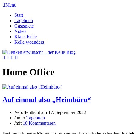
Menü
Start
Tagebuch
Gastspiele
Video
Klaus Kelle
Kelle woanders
Home Office
Auf einmal also „Heimbüro“
Veröffentlicht am
17. September 2022
/
unter
Tagebuch
/
mit
18 Kommentaren
Fast bin ich heute Morgen zurückgeprallt, als ich die aktuellen dpa