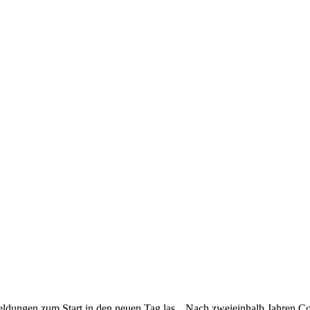
-Meldungen zum Start in den neuen Tag las. „Nach zweieinhalb Jahren 