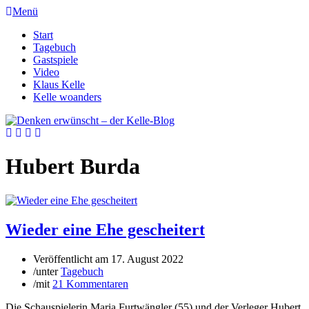
Menü
Start
Tagebuch
Gastspiele
Video
Klaus Kelle
Kelle woanders
Hubert Burda
Wieder eine Ehe gescheitert
Veröffentlicht am
17. August 2022
/
unter
Tagebuch
/
mit
21 Kommentaren
Die Schauspielerin Maria Furtwängler (55) und der Verleger Hubert