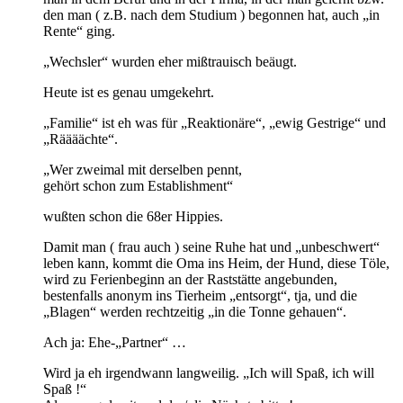
den man ( z.B. nach dem Studium ) begonnen hat, auch „in
Rente“ ging.
„Wechsler“ wurden eher mißtrauisch beäugt.
Heute ist es genau umgekehrt.
„Familie“ ist eh was für „Reaktionäre“, „ewig Gestrige“ und
„Räääächte“.
„Wer zweimal mit derselben pennt,
gehört schon zum Establishment“
wußten schon die 68er Hippies.
Damit man ( frau auch ) seine Ruhe hat und „unbeschwert“
leben kann, kommt die Oma ins Heim, der Hund, diese Töle,
wird zu Ferienbeginn an der Raststätte angebunden,
bestenfalls anonym ins Tierheim „entsorgt“, tja, und die
„Blagen“ werden rechtzeitig „in die Tonne gehauen“.
Ach ja: Ehe-„Partner“ …
Wird ja eh irgendwann langweilig. „Ich will Spaß, ich will
Spaß !“