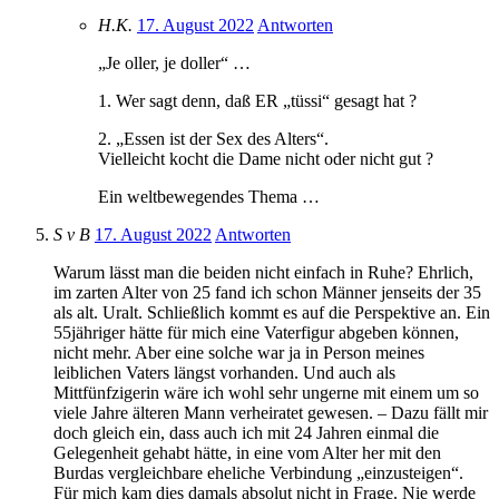
H.K.
17. August 2022
Antworten
„Je oller, je doller“ …
1. Wer sagt denn, daß ER „tüssi“ gesagt hat ?
2. „Essen ist der Sex des Alters“.
Vielleicht kocht die Dame nicht oder nicht gut ?
Ein weltbewegendes Thema …
S v B
17. August 2022
Antworten
Warum lässt man die beiden nicht einfach in Ruhe? Ehrlich,
im zarten Alter von 25 fand ich schon Männer jenseits der 35
als alt. Uralt. Schließlich kommt es auf die Perspektive an. Ein
55jähriger hätte für mich eine Vaterfigur abgeben können,
nicht mehr. Aber eine solche war ja in Person meines
leiblichen Vaters längst vorhanden. Und auch als
Mittfünfzigerin wäre ich wohl sehr ungerne mit einem um so
viele Jahre älteren Mann verheiratet gewesen. – Dazu fällt mir
doch gleich ein, dass auch ich mit 24 Jahren einmal die
Gelegenheit gehabt hätte, in eine vom Alter her mit den
Burdas vergleichbare eheliche Verbindung „einzusteigen“.
Für mich kam dies damals absolut nicht in Frage. Nie werde