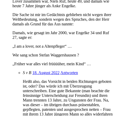
Lover zusammen war, Niels Ruf, heute 49, und damals wie
heute 7 Jahre jünger als Anke Engelke.
Die Sache ist mir im Gedächtnis geblieben nicht wegen ihrer
Weltbedeutung, sondern wegen des Spruches, den der Herr
damals als Grund für das Aus nannte:
Damals, wie gesagt im Jahr 2000, war Engelke 34 und Ruf
27, sagte er:
„I am a lover, not a Altenpfleger“ …
Wie sang schon Stefan Waggershausen ?
„Früher war alles viel früüüüher, mein Kind“ …
S v B
18. August 2022
Antworten
Heißt also, das Vorsicht in beiden Richtungen geboten
ist, oder? Das würde ich mit Überzeugung
unterschreiben. Eine gute Bekannte (man beachte die
feinsinnige Unterscheidung zur Freundin) und ihren
Mann trennten 13 Jahre, zu Ungunsten der Frau. Na,
was dieser – im übrigen durchaus präsentablen,
gepflegten, patenten und ausgesprochen netten – Frau
mit ihrem 13 Jahre jüngeren Mann so alles widerfahren