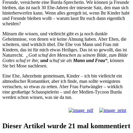
Freunde, versicherte eine Burda-Sprecherin. Wir können ja Freunde
bleiben, das ist nach 30 Ehe-Jahren der mieseste Satz, den man sich
hinterherwerfen kann. Wenn alles geregelt ist, wenn Ihr Kinder habt
und Freunde bleiben wollt – warum lasst Ihr euch dann eigentlich
scheiden?
Müssen die wissen, und vielleicht gibt es ja noch dunkle
Geheimnisse, von denen wir keine Ahnung haben. Aber Ehen, die
scheitern, sind wirklich übel. Die Ehe von Mann und Frau mit
Kindern, das ist für mich etwas Heiliges. Das ist so gewollt, das ist
Naturrecht.
„Gott schuf den Menschen zu seinem Bilde, zum Bilde
Gottes schuf er ihn;
und
schuf sie als
Mann und Frau“
,
können
Sie bei Mose nachlesen.
Eine Ehe, Jahrzehnte gemeinsam, Kinder – ich bin vielleicht ein
altmodischer Romantiker, aber ich finde, man sollte wenigstens
versuchen, so etwas zu retten. Aber Frau Furtwängler – wirklich
eine großartige Schauspielerin – und der Medien-Tycoon Burda
werden schon wissen, was sie da tun.
Dieser Artikel wurde 21 mal kommentiert