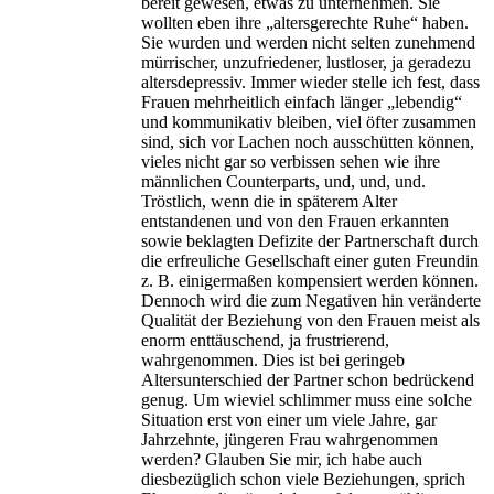
bereit gewesen, etwas zu unternehmen. Sie
wollten eben ihre „altersgerechte Ruhe“ haben.
Sie wurden und werden nicht selten zunehmend
mürrischer, unzufriedener, lustloser, ja geradezu
altersdepressiv. Immer wieder stelle ich fest, dass
Frauen mehrheitlich einfach länger „lebendig“
und kommunikativ bleiben, viel öfter zusammen
sind, sich vor Lachen noch ausschütten können,
vieles nicht gar so verbissen sehen wie ihre
männlichen Counterparts, und, und, und.
Tröstlich, wenn die in späterem Alter
entstandenen und von den Frauen erkannten
sowie beklagten Defizite der Partnerschaft durch
die erfreuliche Gesellschaft einer guten Freundin
z. B. einigermaßen kompensiert werden können.
Dennoch wird die zum Negativen hin veränderte
Qualität der Beziehung von den Frauen meist als
enorm enttäuschend, ja frustrierend,
wahrgenommen. Dies ist bei geringeb
Altersunterschied der Partner schon bedrückend
genug. Um wieviel schlimmer muss eine solche
Situation erst von einer um viele Jahre, gar
Jahrzehnte, jüngeren Frau wahrgenommen
werden? Glauben Sie mir, ich habe auch
diesbezüglich schon viele Beziehungen, sprich