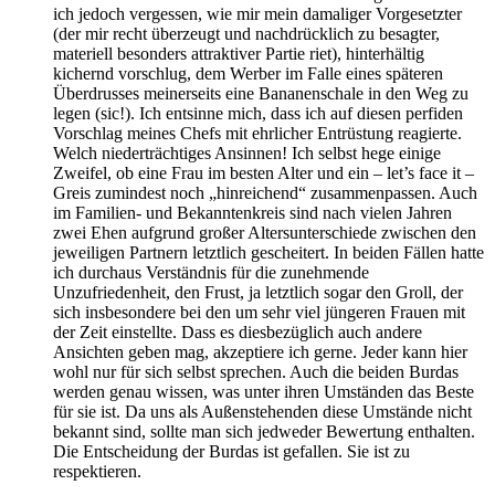
ich jedoch vergessen, wie mir mein damaliger Vorgesetzter
(der mir recht überzeugt und nachdrücklich zu besagter,
materiell besonders attraktiver Partie riet), hinterhältig
kichernd vorschlug, dem Werber im Falle eines späteren
Überdrusses meinerseits eine Bananenschale in den Weg zu
legen (sic!). Ich entsinne mich, dass ich auf diesen perfiden
Vorschlag meines Chefs mit ehrlicher Entrüstung reagierte.
Welch niederträchtiges Ansinnen! Ich selbst hege einige
Zweifel, ob eine Frau im besten Alter und ein – let’s face it –
Greis zumindest noch „hinreichend“ zusammenpassen. Auch
im Familien- und Bekanntenkreis sind nach vielen Jahren
zwei Ehen aufgrund großer Altersunterschiede zwischen den
jeweiligen Partnern letztlich gescheitert. In beiden Fällen hatte
ich durchaus Verständnis für die zunehmende
Unzufriedenheit, den Frust, ja letztlich sogar den Groll, der
sich insbesondere bei den um sehr viel jüngeren Frauen mit
der Zeit einstellte. Dass es diesbezüglich auch andere
Ansichten geben mag, akzeptiere ich gerne. Jeder kann hier
wohl nur für sich selbst sprechen. Auch die beiden Burdas
werden genau wissen, was unter ihren Umständen das Beste
für sie ist. Da uns als Außenstehenden diese Umstände nicht
bekannt sind, sollte man sich jedweder Bewertung enthalten.
Die Entscheidung der Burdas ist gefallen. Sie ist zu
respektieren.