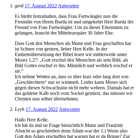
gerd
17. August 2022
Antworten
Es bleibt festzuhalten, dass Frau Furtwängler nun die
Freundin von Herrn Burda ist und umgekehrt Herr Burda der
Freund von Frau Furtwängler. Um zu dieser Erkenntnis zu
gelangen, braucht der Mitteleuropäer 30 Jahre Ehe.
Dass Gott den Menschen als Mann und Frau geschaffen hat
ist Schnee von gestern, lieber Herr Kelle. In der
Einheitsübersetzung der Bibel lesen wir mittlerweile unter
Moses 1,27: „Gott erschuf den Menschen als sein Bild, als
Bild Gottes erschuf er ihn. Männlich und weiblich erschuf er
sie.“
Ich nehme Wetten an, dass es über kurz oder lang dort von
„Geschlechtern“ nur so wimmelt. Leider kann Moses sich
gegen diesen Schwachsinn nicht mehr wehren. Damals hat er
das goldene Kalb noch vom Sockel gestürzt, das müssen wir
Christen nun selber übernehmen.
Leyh
17. August 2022
Antworten
Hallo Herr Kelle,
ich hät da mal ne Frage hinsichtlich Mann und Frau(mit
Absicht so geschrieben denn Adam war der 1.) Wenn also
Gott den Adam erschaffen hat warum hat er da Brüste? Zur