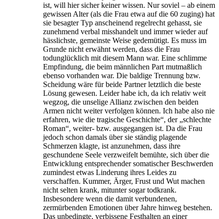
ist, will hier sicher keiner wissen. Nur soviel – ab einem
gewissen Alter (als die Frau etwa auf die 60 zuging) hat
sie besagter Typ anscheinend regelrecht gehasst, sie
zunehmend verbal misshandelt und immer wieder auf
hässlichste, gemeinste Weise gedemütigt. Es muss im
Grunde nicht erwähnt werden, dass die Frau
todunglücklich mit diesem Mann war. Eine schlimme
Empfindung, die beim männlichen Part mutmaßlich
ebenso vorhanden war. Die baldige Trennung bzw.
Scheidung wäre für beide Partner letztlich die beste
Lösung gewesen. Leider habe ich, da ich relativ weit
wegzog, die unselige Allianz zwischen den beiden
Armen nicht weiter verfolgen können. Ich habe also nie
erfahren, wie die tragische Geschichte“, der „schlechte
Roman“, weiter- bzw. ausgegangen ist. Da die Frau
jedoch schon damals über sie ständig plagende
Schmerzen klagte, ist anzunehmen, dass ihre
geschundene Seele verzweifelt bemühte, sich über die
Entwicklung entsprechender somatischer Beschwerden
zumindest etwas Linderung ihres Leides zu
verschaffen. Kummer, Ärger, Frust und Wut machen
nicht selten krank, mitunter sogar todkrank.
Insbesondere wenn die damit verbundenen,
zermürbenden Emotionen über Jahre hinweg bestehen.
Das unbedingte, verbissene Festhalten an einer