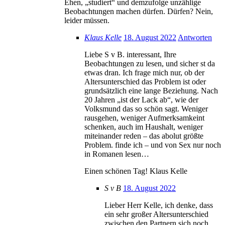
Ehen, „studiert“ und demzufolge unzählige
Beobachtungen machen dürfen. Dürfen? Nein,
leider müssen.
Klaus Kelle
18. August 2022
Antworten
Liebe S v B. interessant, Ihre
Beobachtungen zu lesen, und sicher st da
etwas dran. Ich frage mich nur, ob der
Altersunterschied das Problem ist oder
grundsätzlich eine lange Beziehung. Nach
20 Jahren „ist der Lack ab“, wie der
Volksmund das so schön sagt. Weniger
rausgehen, weniger Aufmerksamkeint
schenken, auch im Haushalt, weniger
miteinander reden – das abolut größte
Problem. finde ich – und von Sex nur noch
in Romanen lesen…
Einen schönen Tag! Klaus Kelle
S v B
18. August 2022
Lieber Herr Kelle, ich denke, dass
ein sehr großer Altersunterschied
zwischen den Partnern sich noch