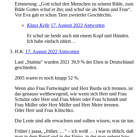
Erinnerung: „Gott schuf den Menschen zu seinem Bilde, zum
Bilde Gottes schuf er ihn; und schuf sie als Mann und Frau“.
Vor Eva gab es schon Tiere zweierlei Geschlechts.
Klaus Kelle
17. August 2022
Antworten
Er schuf sie beide auch mit einem Kopf und Händen.
Ich habe einfach zitiert…
H.K.
17. August 2022
Antworten
Laut „Statista“ wurden 2021 39,9 % der Ehen in Deutschland
geschieden.
2005 waren es noch knapp 52 %.
Wenn also Frau Furtwängler und Herr Burda sich trennen, ist
das genauso weltbewegend, wie wenn sich Herr und Frau
Schulze oder Herr und Frau Meier oder Frau Schmidt und
Frau Müller oder Herr Müller und Herr Meier trennen.
Oder Herr und Frau Klitschko.
Die Leute sind alle erwachsen und sollten wissen, was sie tun.
Früher ( jaaaa, „früher, …“ – ich weiß … ) war es üblich, daß
man in dem Beruf und in der Firma, in der man gelernt bzw.