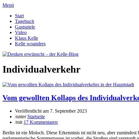
Menü
Start
Tagebuch
Gastspiele
Video
Klaus Kelle
Kelle woanders
Individualverkehr
Vom gewollten Kollaps des Individualverk
Veröffentlicht am
7. September 2023
/
unter
Startseite
/
mit
17 Kommentaren
Berlin ist ein Moloch. Diese Erkenntnis ist nicht neu, aber zumindes
parlamentarische Sommerpause ist vorbei, die Straßen sind verstopft u