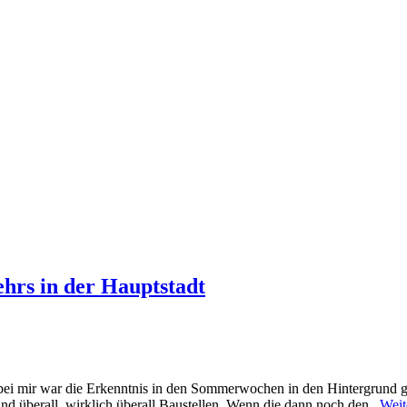
ehrs in der Hauptstadt
t bei mir war die Erkenntnis in den Sommerwochen in den Hintergrund ge
nd überall, wirklich überall Baustellen. Wenn die dann noch den...
Weit