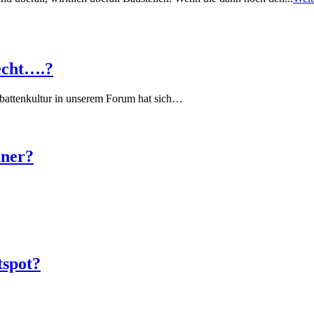
echt….?
battenkultur in unserem Forum hat sich…
iner?
tspot?