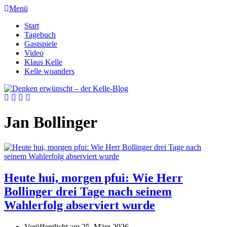
Menü
Start
Tagebuch
Gastspiele
Video
Klaus Kelle
Kelle woanders
Jan Bollinger
Heute hui, morgen pfui: Wie Herr
Bollinger drei Tage nach seinem
Wahlerfolg abserviert wurde
Veröffentlicht am
25. März 2026