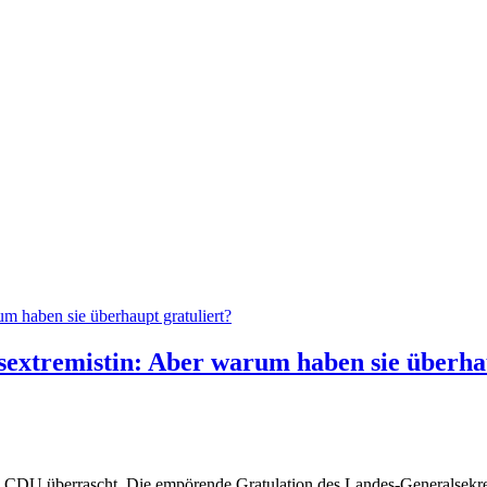
extremistin: Aber warum haben sie überhau
hen CDU überrascht. Die empörende Gratulation des Landes-Generalsekr