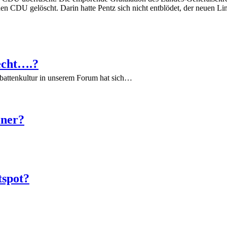
CDU gelöscht. Darin hatte Pentz sich nicht entblödet, der neuen Link
echt….?
battenkultur in unserem Forum hat sich…
iner?
tspot?