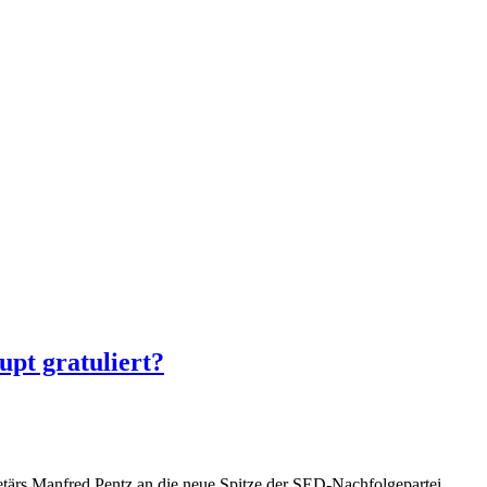
pt gratuliert?
etärs Manfred Pentz an die neue Spitze der SED-Nachfolgepartei