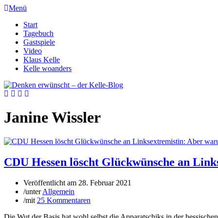
Menü
Start
Tagebuch
Gastspiele
Video
Klaus Kelle
Kelle woanders
Janine Wissler
CDU Hessen löscht Glückwünsche an Links
Veröffentlicht am
28. Februar 2021
/
unter
Allgemein
/
mit
25 Kommentaren
Die Wut der Basis hat wohl selbst die Apparatschiks in der hessisc